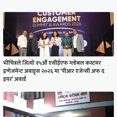
भीचित्रले जित्यो १५औं एसीईएफ ग्लोबल कस्टमर
इन्गेजमेन्ट अवाड्र्स २०२६ मा ‘पीआर एजेन्सी अफ द
इयर’ अवार्ड