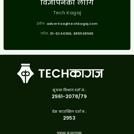
विज्ञापनको लागि
Tech Kagaj
इमेल:
advertise@techkagaj.com
फोन:
01-5244366, 9851148565
सूचना विभाग दर्ता नं.:
२९६१-२०७८/७९
प्रेस काउन्सिल दर्ता नं.:
२९५३
प्रबन्ध सन्चालक