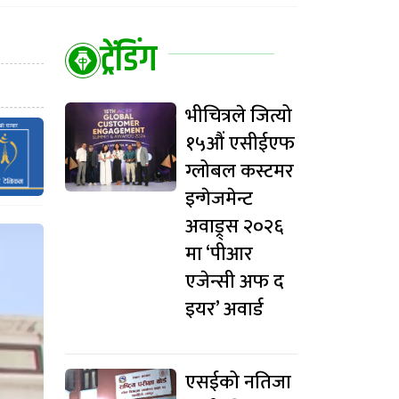
ट्रेंडिंग
भीचित्रले जित्यो
१५औं एसीईएफ
ग्लोबल कस्टमर
इन्गेजमेन्ट
अवाड्र्स २०२६
मा ‘पीआर
एजेन्सी अफ द
इयर’ अवार्ड
एसईको नतिजा