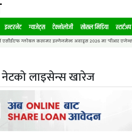
इन्टरनेट
ग्याजेट्स
टेक्नोलोजी
सोसल मिडिया
स्टार्टअप
ोबल कस्टमर इन्गेजमेन्ट अवाड्र्स २०२६ मा ‘पीआर एजेन्सी अफ द इयर’ अ
 नेटको लाइसेन्स खारेज