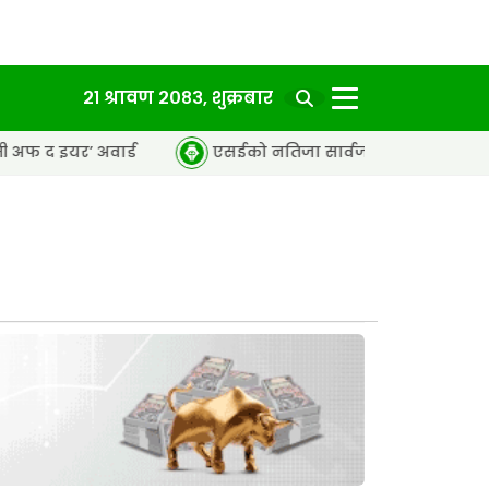
२१ श्रावण २०८३, शुक्रबार
वार्ड
एसईको नतिजा सार्वजनिक, ६५.९८ प्रतिशत विद्यार्थी उत्तीर