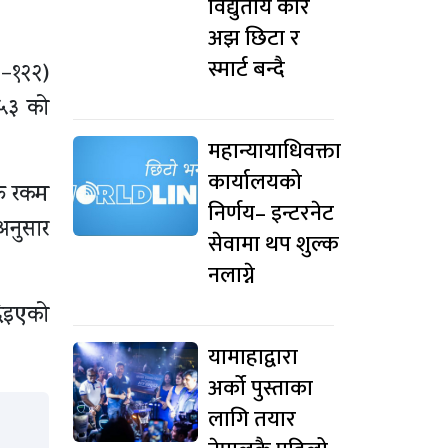
विद्युतीय कार
अझ छिटा र
स्मार्ट बन्दै
१–१२२)
०५३ को
महान्यायाधिवक्ता
कार्यालयको
्त रकम
निर्णय– इन्टरनेट
अनुसार
सेवामा थप शुल्क
नलाग्ने
दिइएको
यामाहाद्वारा
अर्को पुस्ताका
लागि तयार