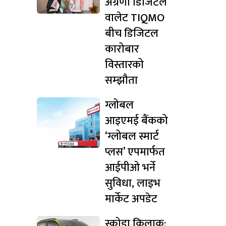
अग्रणी डिजिटल
वालेट TIQMO
बीच डिजिटल
कारोबार
विस्तारको
सम्झौता
ग्लोबल
आइएमई बैंकको
‘ग्लोबल स्मार्ट
प्लस’ एपमार्फत
आईपीओ भर्ने
सुविधा, लाइभ
मार्केट अपडेट
स्कोडा किलाक: