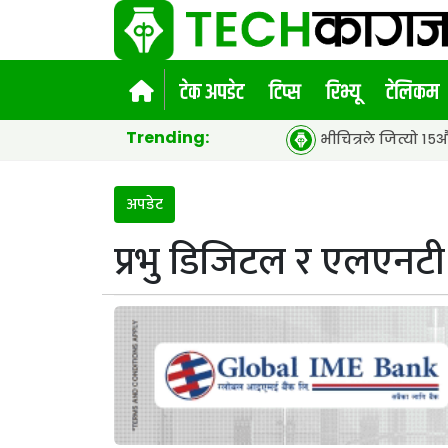
टेक अपडेट
टिप्स
रिभ्यू
टेलिकम
Trending:
भीचित्रले जित्यो १५औं एसीईएफ ग्ल
अपडेट
प्रभु डिजिटल र एलएनटी