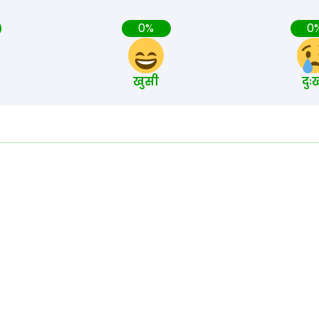
0%
0
खुसी
दुः