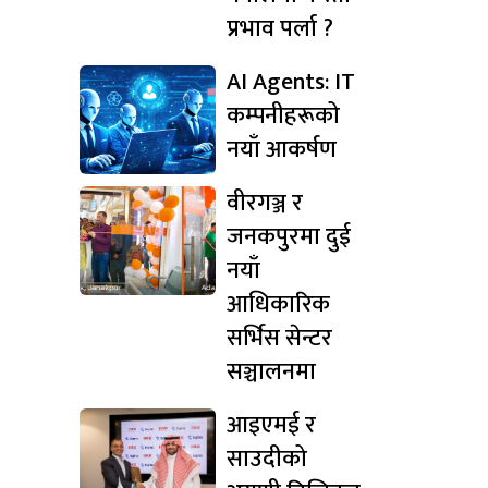
प्रभाव पर्ला ?
AI Agents: IT
कम्पनीहरूको
नयाँ आकर्षण
वीरगञ्ज र
जनकपुरमा दुई
नयाँ
आधिकारिक
सर्भिस सेन्टर
सञ्चालनमा
आइएमई र
साउदीको