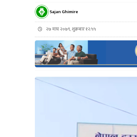
Sajan Ghimire
२७ माघ २०७९, शुक्रबार १२:५५