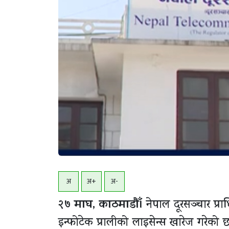
अ
अ+
अ-
२७ माघ, काठमाडाैँ।
नेपाल दूरसञ्चार प्
इन्फोटेक प्रालीको लाइसेन्स खारेज गरेको