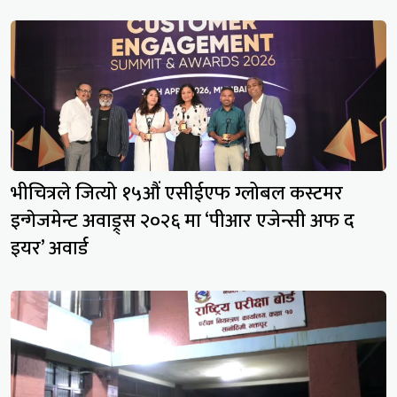
भीचित्रले जित्यो १५औं एसीईएफ ग्लोबल कस्टमर
इन्गेजमेन्ट अवाड्र्स २०२६ मा ‘पीआर एजेन्सी अफ द
इयर’ अवार्ड