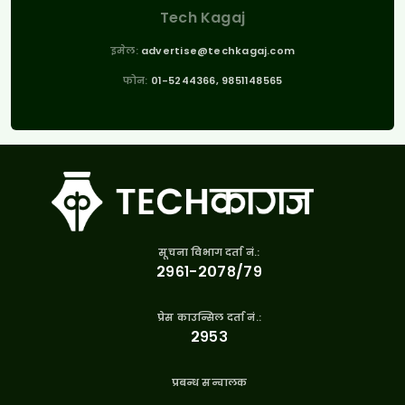
Tech Kagaj
इमेल:
advertise@techkagaj.com
फोन:
01-5244366, 9851148565
सूचना विभाग दर्ता नं.:
२९६१-२०७८/७९
प्रेस काउन्सिल दर्ता नं.:
२९५३
प्रबन्ध सन्चालक