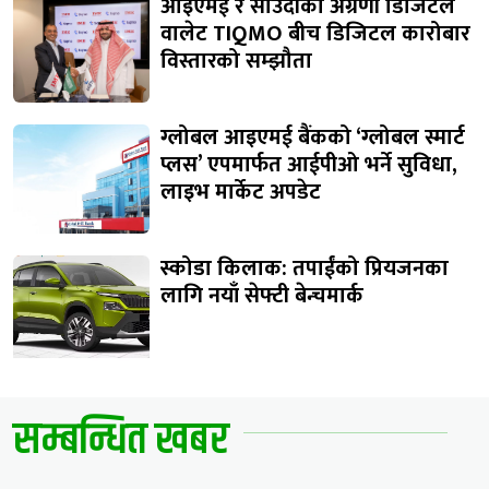
आइएमई र साउदीको अग्रणी डिजिटल
वालेट TIQMO बीच डिजिटल कारोबार
विस्तारको सम्झौता
ग्लोबल आइएमई बैंकको ‘ग्लोबल स्मार्ट
प्लस’ एपमार्फत आईपीओ भर्ने सुविधा,
लाइभ मार्केट अपडेट
स्कोडा किलाक: तपाईंको प्रियजनका
लागि नयाँ सेफ्टी बेन्चमार्क
सम्बन्धित खबर