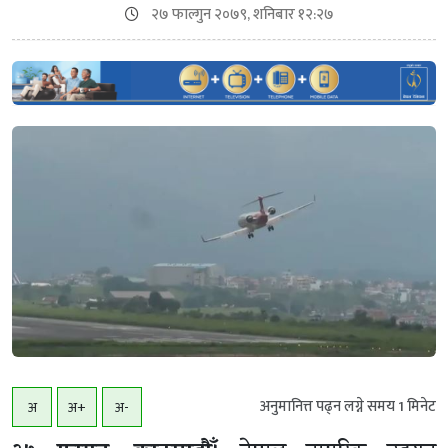
२७ फाल्गुन २०७९, शनिबार १२:२७
अनुमानित्त पढ्न लग्ने समय
1
मिनेट
अ
अ+
अ-