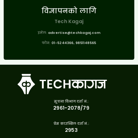
विज्ञापनको लागि
Tech Kagaj
इमेल:
advertise@techkagaj.com
फोन:
01-5244366, 9851148565
सूचना विभाग दर्ता नं.:
२९६१-२०७८/७९
प्रेस काउन्सिल दर्ता नं.:
२९५३