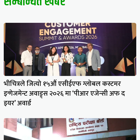
सम्बन्धित खबर
भीचित्रले जित्यो १५औं एसीईएफ ग्लोबल कस्टमर
इन्गेजमेन्ट अवाड्र्स २०२६ मा ‘पीआर एजेन्सी अफ द
इयर’ अवार्ड