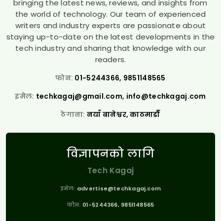
bringing the latest news, reviews, and insights from
the world of technology. Our team of experienced
writers and industry experts are passionate about
staying up-to-date on the latest developments in the
tech industry and sharing that knowledge with our
readers.
फोन:
01-5244366, 9851148565
इमेल:
techkagaj@gmail.com
,
info@techkagaj.com
ठेगाना:
नयाँ बानेश्वर, काठमाडौँ
विज्ञापनको लागि
Tech Kagaj
इमेल:
advertise@techkagaj.com
फोन:
01-5244366, 9851148565