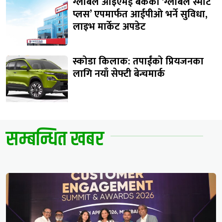
ग्लोबल आइएमई बैंकको ‘ग्लोबल स्मार्ट
प्लस’ एपमार्फत आईपीओ भर्ने सुविधा,
लाइभ मार्केट अपडेट
स्कोडा किलाक: तपाईंको प्रियजनका
लागि नयाँ सेफ्टी बेन्चमार्क
सम्बन्धित खबर