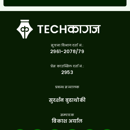
सूचना विभाग दर्ता नं.:
२९६१-२०७८/७९
प्रेस काउन्सिल दर्ता नं.:
२९५३
प्रबन्ध सन्चालक
सुदर्शन बुढाथोकी
सम्पादक
बिकाश अर्याल