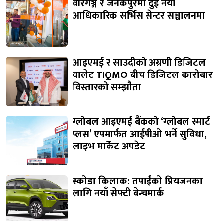
वीरगञ्ज र जनकपुरमा दुई नयाँ
आधिकारिक सर्भिस सेन्टर सञ्चालनमा
आइएमई र साउदीको अग्रणी डिजिटल
वालेट TIQMO बीच डिजिटल कारोबार
विस्तारको सम्झौता
ग्लोबल आइएमई बैंकको ‘ग्लोबल स्मार्ट
प्लस’ एपमार्फत आईपीओ भर्ने सुविधा,
लाइभ मार्केट अपडेट
स्कोडा किलाक: तपाईंको प्रियजनका
लागि नयाँ सेफ्टी बेन्चमार्क