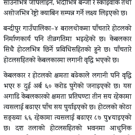
साउनभित्र जीपलाइन, भदौभित्र बन्जी र स्काइवाक तथा
असोजभित्र रेष्ट्रो क्याबिन सम्पन्न गर्ने लक्ष्य लिइएको छ।
बन्दीपुर गाउँपालिका–४ बरालथोकमा पाँचतारे होटलको
निर्माणकार्य पनि तीव्रगतिमा भइरहेको छ। केबलकार
सिधै होटलभित्र छिर्ने प्रविधिसहितको हुने छ। पाँचतारे
होटलसहितको केबलकारमा लगानी वृद्धि भएको छ।
केबलकार र होटलको क्षमता बढेकाले लगानी पनि वृद्धि
भएर रु दुई अर्ब ६० करोड पुगेको जनाइएको छ। यस
अगाडि केबलकारको क्षमता प्रतिघण्टा तीन सय रहेकामा
त्यसलाई बढाएर पाँच सय पुर्याइएको छ। होटलको कोठा
सङ्ख्या ६६ रहेकामा त्यसलाई बढाएर ८७ पु¥याइएको
छ। दश तलाको होटलसहितको भवनमा आधुनिक