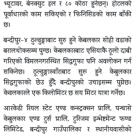
भ्यूटावर, बेनक्युट हल र ८० कोठा हुनेछन्। होटलको
पूर्वाधारको काम सकिएको र फिनिसिङको काम बाँकी
छ।
बन्दीपुर–४ ठुल्ढुङ्गाबाट सुरु हुने केबलकार सोही वडाको
बरालथोकसम्म पुग्छ। केबलकारबाट एसियाकै ठूलो दाबी
गरिएको विमलनगरस्थित सिद्धगुफा पनि अवलोकन गर्न
सकिनेछ। ठूल्ढुङ्गास्वाँराबाट सुरू हुने केबुलकार
सिद्धगुफाको छेउ हुँदै बन्दीपुरको उचाइसम्म पुग्नेछ।
केवलकारले एक किलोमिटर छ सय मिटर यात्रा गर्नेछ।
आरकेडी रियल स्टेट एण्ड कन्स्ट्रक्सन प्रालि, पन्चासे
केबुलकार एण्ड टुर्स प्रालि, टुरिजम इन्भेष्टमेन्ट फण्ड
लिमिटेड, बन्दीपुर गाउँपालिका र स्थानीयवासीको