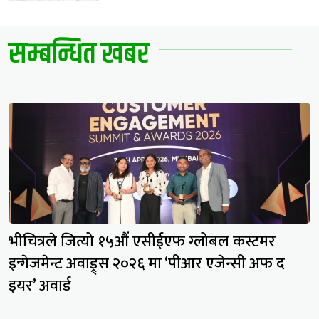
सम्बन्धित खबर
भीचित्रले जित्यो १५औं एसीईएफ ग्लोबल कस्टमर
इन्गेजमेन्ट अवाड्र्स २०२६ मा ‘पीआर एजेन्सी अफ द
इयर’ अवार्ड