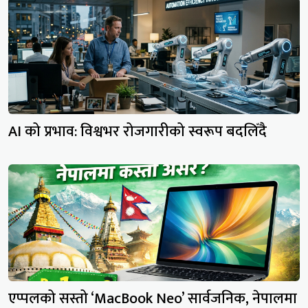
AI को प्रभाव: विश्वभर रोजगारीको स्वरूप बदलिँदै
एप्पलको सस्तो ‘MacBook Neo’ सार्वजनिक, नेपालमा