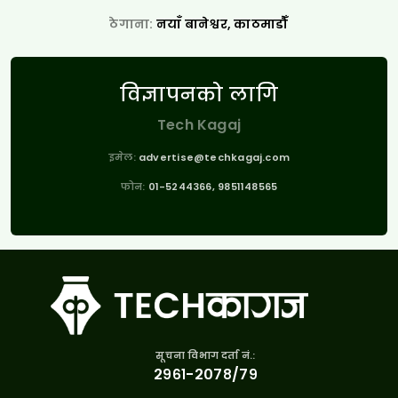
ठेगाना:
नयाँ बानेश्वर, काठमाडौँ
विज्ञापनको लागि
Tech Kagaj
इमेल:
advertise@techkagaj.com
फोन:
01-5244366, 9851148565
सूचना विभाग दर्ता नं.:
२९६१-२०७८/७९