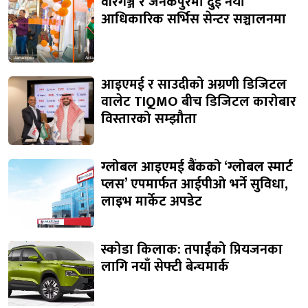
वीरगञ्ज र जनकपुरमा दुई नयाँ
आधिकारिक सर्भिस सेन्टर सञ्चालनमा
आइएमई र साउदीको अग्रणी डिजिटल
वालेट TIQMO बीच डिजिटल कारोबार
विस्तारको सम्झौता
ग्लोबल आइएमई बैंकको ‘ग्लोबल स्मार्ट
प्लस’ एपमार्फत आईपीओ भर्ने सुविधा,
लाइभ मार्केट अपडेट
स्कोडा किलाक: तपाईंको प्रियजनका
लागि नयाँ सेफ्टी बेन्चमार्क