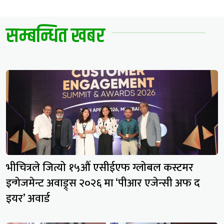
सम्बन्धित खबर
भीचित्रले जित्यो १५औं एसीईएफ ग्लोबल कस्टमर
इन्गेजमेन्ट अवाड्र्स २०२६ मा ‘पीआर एजेन्सी अफ द
इयर’ अवार्ड