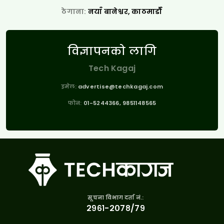
ठेगाना:
नयाँ बानेश्वर, काठमाडौँ
विज्ञापनको लागि
Tech Kagaj
इमेल:
advertise@techkagaj.com
फोन:
01-5244366, 9851148565
सूचना विभाग दर्ता नं.:
२९६१-२०७८/७९