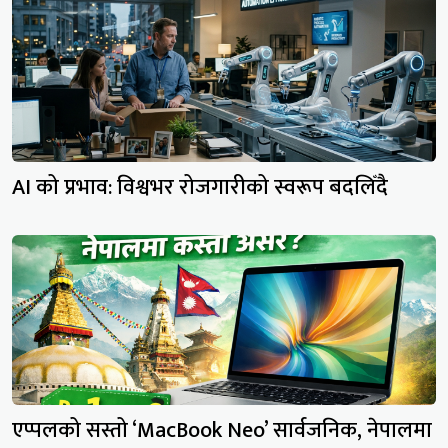
AI को प्रभाव: विश्वभर रोजगारीको स्वरूप बदलिँदै
एप्पलको सस्तो ‘MacBook Neo’ सार्वजनिक, नेपालमा