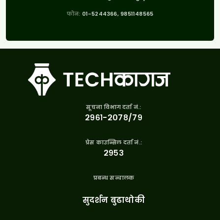
फोन:
01-5244366, 9851148565
सूचना विभाग दर्ता नं.:
२९६१-२०७८/७९
प्रेस काउन्सिल दर्ता नं.:
२९५३
प्रबन्ध सन्चालक
सुदर्शन बुढाथोकी