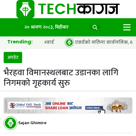
२० श्रावण २०८३, बिहीबार
Trending:
 द इयर’ अवार्ड
एसईको नतिजा सार्वजनिक, ६५.९८ प्रतिशत विद्या
अपडेट
भैरहवा विमानस्थलबाट उडानका लागि
निगमको गृहकार्य सुरु
Sajan Ghimire