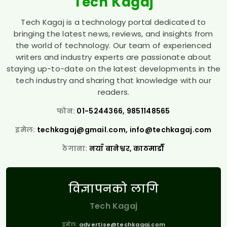
Tech Kagaj
Tech Kagaj is a technology portal dedicated to
bringing the latest news, reviews, and insights from
the world of technology. Our team of experienced
writers and industry experts are passionate about
staying up-to-date on the latest developments in the
tech industry and sharing that knowledge with our
readers.
फोन:
01-5244366, 9851148565
इमेल:
techkagaj@gmail.com
,
info@techkagaj.com
ठेगाना:
नयाँ बानेश्वर, काठमाडौँ
विज्ञापनको लागि
Tech Kagaj
इमेल:
advertise@techkagaj.com