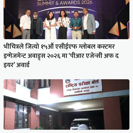
भीचित्रले जित्यो १५औं एसीईएफ ग्लोबल कस्टमर
इन्गेजमेन्ट अवाड्र्स २०२६ मा ‘पीआर एजेन्सी अफ द
इयर’ अवार्ड