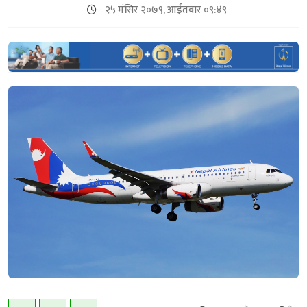
२५ मंसिर २०७९, आईतवार ०९:४९