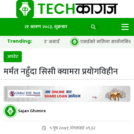
२१ श्रावण २०८३, शुक्रबार
Trending:
्सी अफ द इयर’ अवार्ड
एसईको नतिजा सार्वजनिक, ६५.९८ प्रतिशत 
अपडेट
मर्मत नहुँदा सिसी क्यामरा प्रयोगविहीन
Sajan Ghimire
५ पुष २०७९, मंगलवार ०९:३२