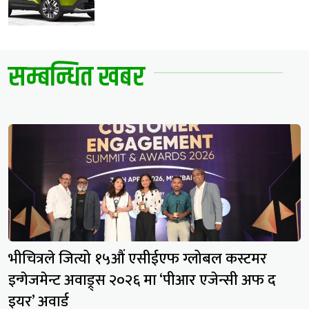
सम्बन्धित खबर
भीचित्रले जित्यो १५औं एसीईएफ ग्लोबल कस्टमर
इन्गेजमेन्ट अवाड्र्स २०२६ मा ‘पीआर एजेन्सी अफ द
इयर’ अवार्ड