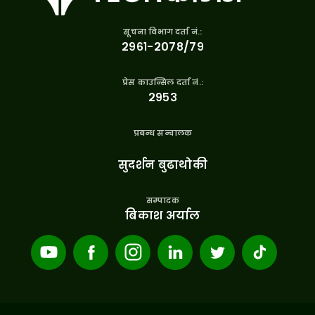
सूचना विभाग दर्ता नं.:
२९६१-२०७८/७९
प्रेस काउन्सिल दर्ता नं.:
२९५३
प्रबन्ध सन्चालक
सुदर्शन बुढाथोकी
सम्पादक
बिकाश अर्याल