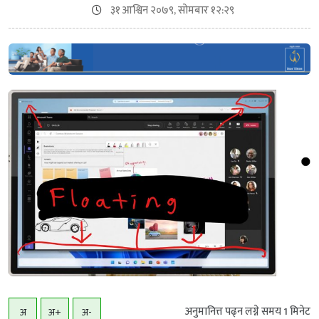
३१ आश्विन २०७९, सोमबार १२:२९
अनुमानित्त पढ्न लग्ने समय
1
मिनेट
अ
अ+
अ-