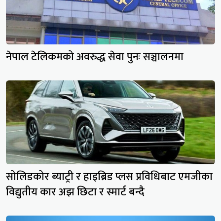
नेपाल टेलिकमको अवरुद्ध सेवा पुनः सञ्चालनमा
सोलिडकोर ब्याट्री र हाइब्रिड प्लस प्रविधिबाट एमजीका
विद्युतीय कार अझ छिटा र स्मार्ट बन्दै