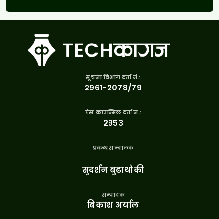
सूचना विभाग दर्ता नं.:
२९६१-२०७८/७९
प्रेस काउन्सिल दर्ता नं.:
२९५३
प्रबन्ध सन्चालक
सुदर्शन बुढाथोकी
सम्पादक
बिकाश अर्याल