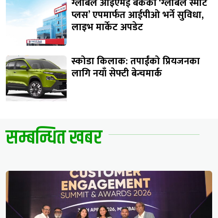
ग्लोबल आइएमई बैंकको ‘ग्लोबल स्मार्ट
प्लस’ एपमार्फत आईपीओ भर्ने सुविधा,
लाइभ मार्केट अपडेट
स्कोडा किलाक: तपाईंको प्रियजनका
लागि नयाँ सेफ्टी बेन्चमार्क
सम्बन्धित खबर