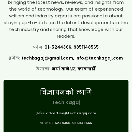
bringing the latest news, reviews, and insights from
the world of technology. Our team of experienced
writers and industry experts are passionate about
staying up-to-date on the latest developments in the
tech industry and sharing that knowledge with our
readers.
फोन:
01-5244366, 9851148565
इमेल:
techkagaj@gmail.com
,
info@techkagaj.com
ठेगाना:
नयाँ बानेश्वर, काठमाडौँ
विज्ञापनको लागि
Tech Kagaj
इमेल:
advertise@techkagaj.com
फोन:
01-5244366, 9851148565