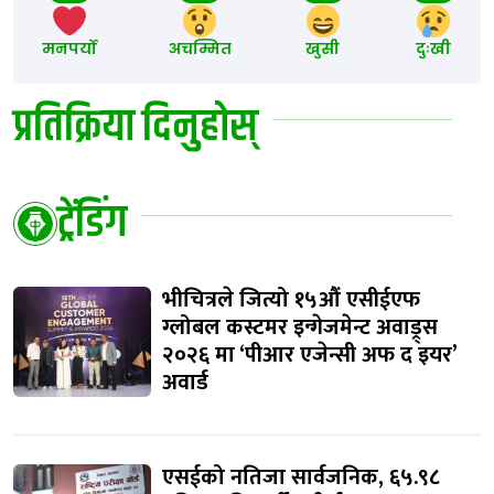
मनपर्यो
अचम्मित
खुसी
दुःखी
प्रतिक्रिया दिनुहोस्
ट्रेंडिंग
भीचित्रले जित्यो १५औं एसीईएफ
ग्लोबल कस्टमर इन्गेजमेन्ट अवाड्र्स
२०२६ मा ‘पीआर एजेन्सी अफ द इयर’
अवार्ड
एसईको नतिजा सार्वजनिक, ६५.९८