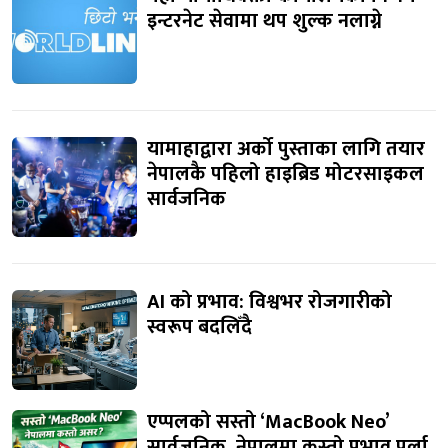
इन्टरनेट सेवामा थप शुल्क नलाग्ने
यामाहाद्वारा अर्को पुस्ताका लागि तयार
नेपालकै पहिलो हाइब्रिड मोटरसाइकल
सार्वजनिक
AI को प्रभाव: विश्वभर रोजगारीको
स्वरूप बदलिँदै
एप्पलको सस्तो ‘MacBook Neo’
सार्वजनिक, नेपालमा कस्तो प्रभाव पर्ला