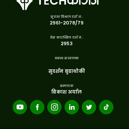
सूचना विभाग दर्ता नं.:
२९६१-२०७८/७९
प्रेस काउन्सिल दर्ता नं.:
२९५३
प्रबन्ध सन्चालक
सुदर्शन बुढाथोकी
सम्पादक
बिकाश अर्याल