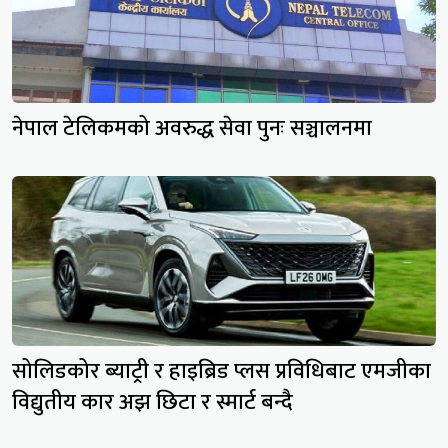
नेपाल टेलिकमको अवरुद्ध सेवा पुनः सञ्चालनमा
सोलिडकोर ब्याट्री र हाइब्रिड प्लस प्रविधिबाट एमजीका
विद्युतीय कार अझ छिटा र स्मार्ट बन्दै