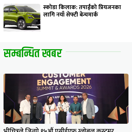
स्कोडा किलाक: तपाईंको प्रियजनका
लागि नयाँ सेफ्टी बेन्चमार्क
सम्बन्धित खबर
भीचित्रले जित्यो १५औं एसीईएफ ग्लोबल कस्टमर