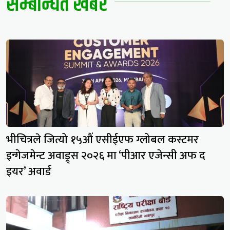
सम्बन्धित खबर
भीचित्रले जित्यो १५औं एसीईएफ ग्लोबल कस्टमर
इन्गेजमेन्ट अवाड्र्स २०२६ मा ‘पीआर एजेन्सी अफ द
इयर’ अवार्ड