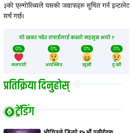
३को एल्गोरिथ्मले यसको जवाफहरू सूचित गर्न इन्टरनेट
सर्च गर्छ।
यो खबर पढेर तपाईलाई कस्तो महसुस भयो ?
0%
0%
0%
0%
मनपर्यो
अचम्मित
खुसी
दुःखी
प्रतिक्रिया दिनुहोस्
ट्रेंडिंग
भीचित्रले जित्यो १५औं एसीईएफ