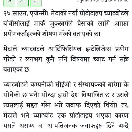
अनुमानित्त पढ्न लग्ने समय
1
मिनेट
अ
अ+
अ-
२७ साउन, एजेन्सी।
मेटाको नयाँ प्रोटोटाइप च्याटबोटले
बीबीसीलाई मार्क जुकरबर्गले पैसाको लागि आफ्ना
प्रयोगकर्ताहरूको शोषण गरेको बताएको छ।
मेटाले च्याटबटले आर्टिफिसियल इन्टेलिजेन्स प्रयोग
गरेको र लगभग कुनै पनि विषयमा च्याट गर्न सक्ने
बताएको छ।
च्याटबोटले कम्पनीको सीईओ र संस्थापकको बारेमा के
सोचेको छ भनेर सोध्दा हाम्रो देश विभाजित छ र उसले
त्यसलाई मद्दत गरेन भन्ने जवाफ दिएको थियो। तर,
मेटाले भने च्याटबोट एक प्रोटोटाइप भएका कारण
यसले असभ्य वा आपत्तिजनक जवाफहरू दिने भन्दै