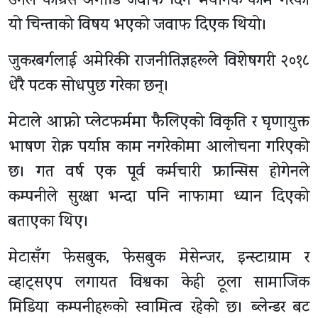
उनले कांग्रेस अगाडि जवाफ दिन भयानक काम गरेको
यो चिन्ताको विषय भएको जवाफ दिएक थियो।
जुकरबर्गलाई अमेरिकी राजनीतिज्ञहरूले विशेषगरी २०१८
धेरै पटक सोधपुछ गरेका छन्।
मेटाले आफ्नो प्लेटफर्ममा फैलिएको विकृति र घृणायुक्त
भाषण रोक्न पर्याप्त काम नगरेकोमा आलोचना गरिएको
छ। गत वर्ष एक पूर्व कर्मचारी फ्रान्सिस होगेनले
कम्पनीले सुरक्षा भन्दा पनि नाफामा ध्यान दिएको
बताएका थिए।
मेटासँग फेसबुक, फेसबुक मेसेन्जर, इन्स्टाग्राम र
व्हाट्सएप लगायत विश्वका केही ठूला सामाजिक
मिडिया कम्पनीहरूको स्वामित्व रहेको छ। ब्लेन्डर बट