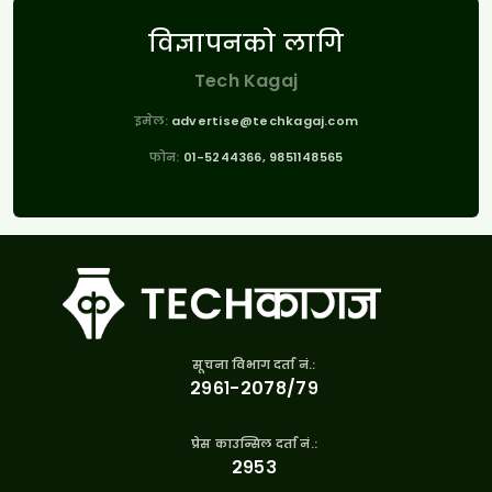
विज्ञापनको लागि
Tech Kagaj
इमेल:
advertise@techkagaj.com
फोन:
01-5244366, 9851148565
सूचना विभाग दर्ता नं.:
२९६१-२०७८/७९
प्रेस काउन्सिल दर्ता नं.:
२९५३