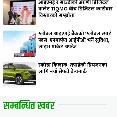
आइएमई र साउदीको अग्रणी डिजिटल
वालेट TIQMO बीच डिजिटल कारोबार
विस्तारको सम्झौता
ग्लोबल आइएमई बैंकको ‘ग्लोबल स्मार्ट
प्लस’ एपमार्फत आईपीओ भर्ने सुविधा,
लाइभ मार्केट अपडेट
स्कोडा किलाक: तपाईंको प्रियजनका
लागि नयाँ सेफ्टी बेन्चमार्क
सम्बन्धित खबर