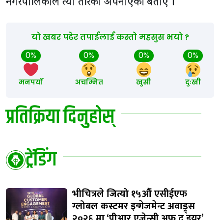
नगरपालिकाले त्यो तरिका अपनाएको बताए ।
यो खबर पढेर तपाईलाई कस्तो महसुस भयो ?
0%
0%
0%
0%
मनपर्यो
अचम्मित
खुसी
दुःखी
प्रतिक्रिया दिनुहोस्
ट्रेंडिंग
भीचित्रले जित्यो १५औं एसीईएफ
ग्लोबल कस्टमर इन्गेजमेन्ट अवाड्र्स
२०२६ मा ‘पीआर एजेन्सी अफ द इयर’