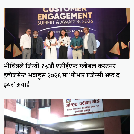
भीचित्रले जित्यो १५औं एसीईएफ ग्लोबल कस्टमर
इन्गेजमेन्ट अवाड्र्स २०२६ मा ‘पीआर एजेन्सी अफ द
इयर’ अवार्ड