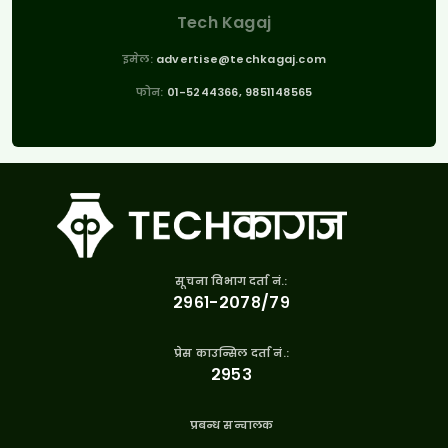
Tech Kagaj
इमेल:
advertise@techkagaj.com
फोन:
01-5244366, 9851148565
सूचना विभाग दर्ता नं.:
२९६१-२०७८/७९
प्रेस काउन्सिल दर्ता नं.:
२९५३
प्रबन्ध सन्चालक