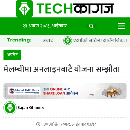
२३ श्रावण २०८३, आईतवार
Trending:
 अफ द इयर’ अवार्ड
एसईको नतिजा सार्वजनिक, ६५.९८ प्रतिशत विद्
अपडेट
मेलम्चीमा अनलाइनबाटै योजना सम्झौता
Sajan Ghimire
३० आश्विन २०७९, आईतवार १३:५०