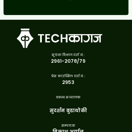
सूचना विभाग दर्ता नं.:
२९६१-२०७८/७९
प्रेस काउन्सिल दर्ता नं.:
२९५३
प्रबन्ध सन्चालक
सुदर्शन बुढाथोकी
सम्पादक
बिकाश अर्याल