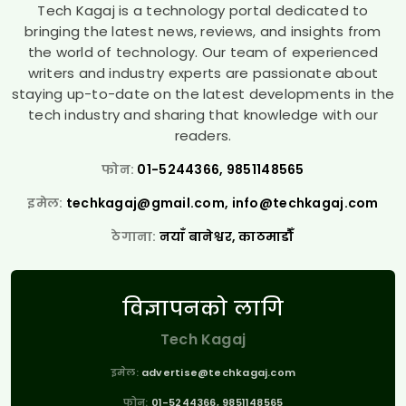
Tech Kagaj is a technology portal dedicated to
bringing the latest news, reviews, and insights from
the world of technology. Our team of experienced
writers and industry experts are passionate about
staying up-to-date on the latest developments in the
tech industry and sharing that knowledge with our
readers.
फोन:
01-5244366, 9851148565
इमेल:
techkagaj@gmail.com
,
info@techkagaj.com
ठेगाना:
नयाँ बानेश्वर, काठमाडौँ
विज्ञापनको लागि
Tech Kagaj
इमेल:
advertise@techkagaj.com
फोन:
01-5244366, 9851148565