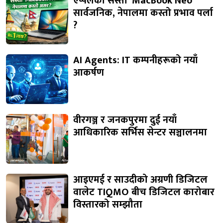
एप्पलको सस्तो ‘MacBook Neo’
सार्वजनिक, नेपालमा कस्तो प्रभाव पर्ला
?
AI Agents: IT कम्पनीहरूको नयाँ
आकर्षण
वीरगञ्ज र जनकपुरमा दुई नयाँ
आधिकारिक सर्भिस सेन्टर सञ्चालनमा
आइएमई र साउदीको अग्रणी डिजिटल
वालेट TIQMO बीच डिजिटल कारोबार
विस्तारको सम्झौता