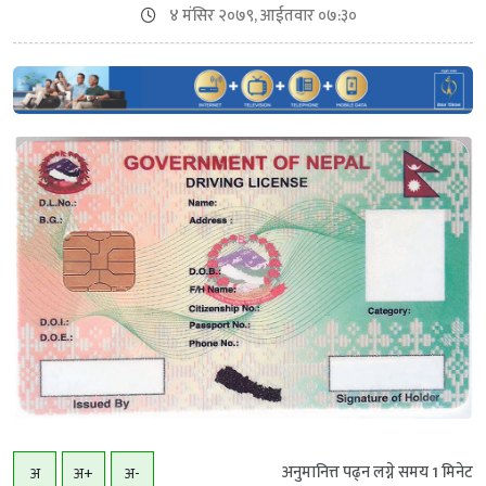
४ मंसिर २०७९, आईतवार ०७:३०
अनुमानित्त पढ्न लग्ने समय
1
मिनेट
अ
अ+
अ-