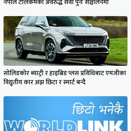
नेपाल टेलिकमको अवरुद्ध सेवा पुनः सञ्चालनमा
सोलिडकोर ब्याट्री र हाइब्रिड प्लस प्रविधिबाट एमजीका
विद्युतीय कार अझ छिटा र स्मार्ट बन्दै