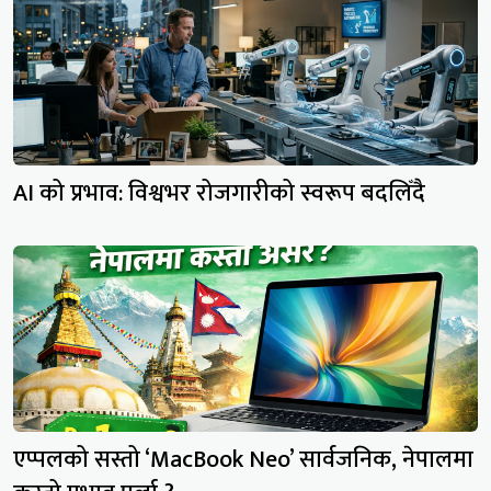
AI को प्रभाव: विश्वभर रोजगारीको स्वरूप बदलिँदै
एप्पलको सस्तो ‘MacBook Neo’ सार्वजनिक, नेपालमा