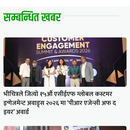
सम्बन्धित खबर
भीचित्रले जित्यो १५औं एसीईएफ ग्लोबल कस्टमर
इन्गेजमेन्ट अवाड्र्स २०२६ मा ‘पीआर एजेन्सी अफ द
इयर’ अवार्ड