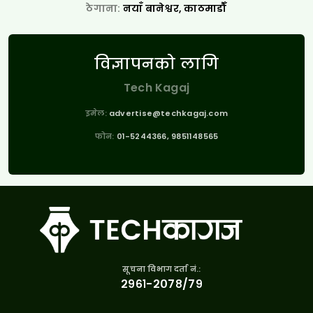
ठेगाना:
नयाँ बानेश्वर, काठमाडौँ
विज्ञापनको लागि
Tech Kagaj
इमेल:
advertise@techkagaj.com
फोन:
01-5244366, 9851148565
सूचना विभाग दर्ता नं.:
२९६१-२०७८/७९