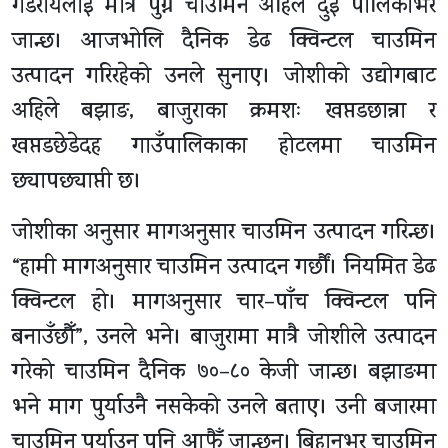
गडरायलाई मात्र पुग्ने चाउमिन अहिले दुई पालिकाभर
जान्छ। आजभोलि दैनिक डेढ क्विन्टल चाउमिन
उत्पादन गरिरहेको उनले सुनाए। जोशीको उद्योगबाट
अहिले बझाङ, बाजुराका क्रमशः खप्तडछान्ना र
खप्तडछेडेदह गाउँपालिकाका होटलमा चाउमिन
छ्यापछ्याप्ती छ।
जोशीका अनुसार मागअनुसार चाउमिन उत्पादन गरिन्छ।
“हामी मागअनुसार चाउमिन उत्पादन गर्छौं। नियमित डेढ
क्विन्टल हो। मागअनुसार चार–पाँच क्विन्टल पनि
बनाउँछौँ”, उनले भने। बाजुरामा मात्रै जोशीले उत्पादन
गरेको चाउमिन दैनिक ७०–८० केजी जान्छ। बझाङमा
भने माग पुर्याउनै नसकेको उनले बताए। उनी बजारमा
चाउमिन पुर्याउन पनि आफैँ जान्छन्। बिहानभर चाउमिन