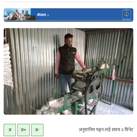
अनुमानित्त पढ्न लग्ने समय
3
मिनेट
अ
अ+
अ-