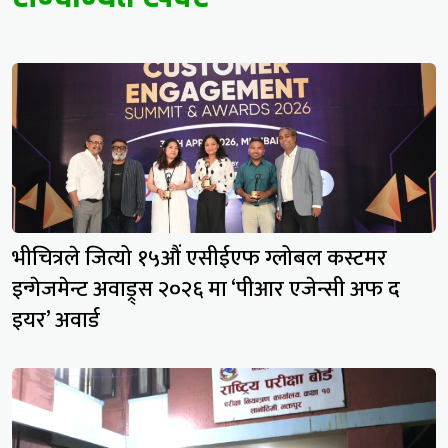
भीचित्रले जित्यो १५औं एसीईएफ ग्लोबल कस्टमर
इन्गेजमेन्ट अवाड्र्स २०२६ मा ‘पीआर एजेन्सी अफ द
इयर’ अवार्ड