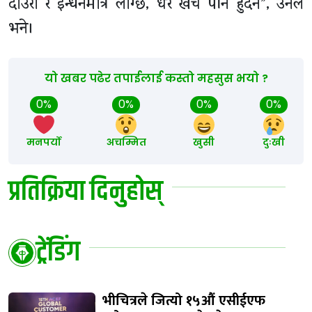
दाउरा र इन्धनमात्रै लाग्छ, धेरै खर्च पनि हुँदैन”, उनले
भने।
यो खबर पढेर तपाईलाई कस्तो महसुस भयो ?
0%
0%
0%
0%
मनपर्यो
अचम्मित
खुसी
दुःखी
प्रतिक्रिया दिनुहोस्
ट्रेंडिंग
भीचित्रले जित्यो १५औं एसीईएफ