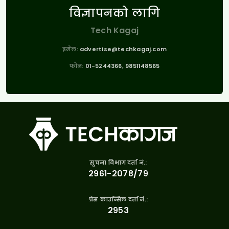
विज्ञापनको लागि
Tech Kagaj
इमेल:
advertise@techkagaj.com
फोन:
01-5244366, 9851148565
सूचना विभाग दर्ता नं.:
२९६१-२०७८/७९
प्रेस काउन्सिल दर्ता नं.:
२९५३