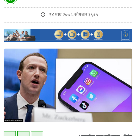
२४ माघ २०७८, सोमबार १६:१५