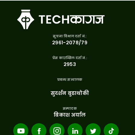
सूचना विभाग दर्ता नं.:
२९६१-२०७८/७९
प्रेस काउन्सिल दर्ता नं.:
२९५३
प्रबन्ध सन्चालक
सुदर्शन बुढाथोकी
सम्पादक
बिकाश अर्याल