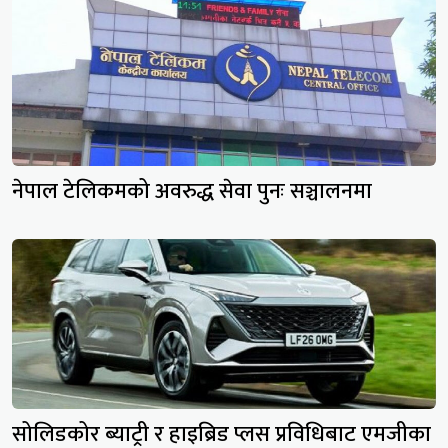
नेपाल टेलिकमको अवरुद्ध सेवा पुनः सञ्चालनमा
सोलिडकोर ब्याट्री र हाइब्रिड प्लस प्रविधिबाट एमजीका