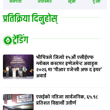
मनपर्यो
अचम्मित
खुसी
दुःखी
प्रतिक्रिया दिनुहोस्
ट्रेंडिंग
भीचित्रले जित्यो १५औं एसीईएफ
ग्लोबल कस्टमर इन्गेजमेन्ट अवाड्र्स
२०२६ मा ‘पीआर एजेन्सी अफ द इयर’
अवार्ड
एसईको नतिजा सार्वजनिक, ६५.९८
प्रतिशत विद्यार्थी उत्तीर्ण