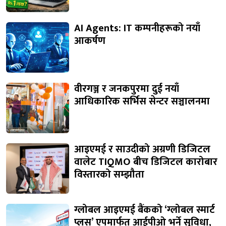
AI Agents: IT कम्पनीहरूको नयाँ
आकर्षण
वीरगञ्ज र जनकपुरमा दुई नयाँ
आधिकारिक सर्भिस सेन्टर सञ्चालनमा
आइएमई र साउदीको अग्रणी डिजिटल
वालेट TIQMO बीच डिजिटल कारोबार
विस्तारको सम्झौता
ग्लोबल आइएमई बैंकको ‘ग्लोबल स्मार्ट
प्लस’ एपमार्फत आईपीओ भर्ने सुविधा,