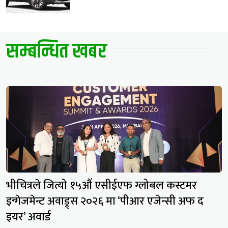
सम्बन्धित खबर
भीचित्रले जित्यो १५औं एसीईएफ ग्लोबल कस्टमर
इन्गेजमेन्ट अवाड्र्स २०२६ मा ‘पीआर एजेन्सी अफ द
इयर’ अवार्ड