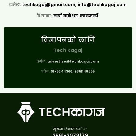
इमेल:
techkagaj@gmail.com
,
info@techkagaj.com
ठेगाना:
नयाँ बानेश्वर, काठमाडौँ
विज्ञापनको लागि
Tech Kagaj
इमेल:
advertise@techkagaj.com
फोन:
01-5244366, 9851148565
सूचना विभाग दर्ता नं.:
२९६१-२०७८/७९