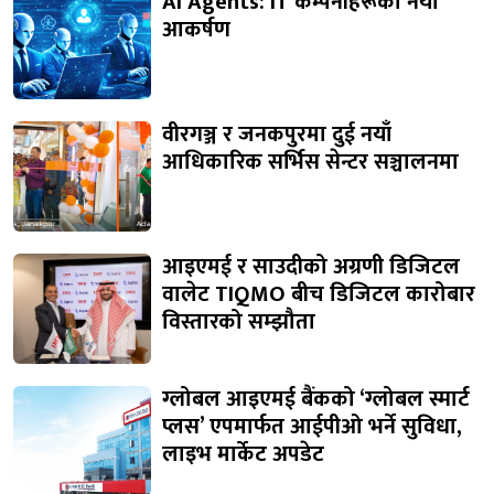
AI Agents: IT कम्पनीहरूको नयाँ
आकर्षण
वीरगञ्ज र जनकपुरमा दुई नयाँ
आधिकारिक सर्भिस सेन्टर सञ्चालनमा
आइएमई र साउदीको अग्रणी डिजिटल
वालेट TIQMO बीच डिजिटल कारोबार
विस्तारको सम्झौता
ग्लोबल आइएमई बैंकको ‘ग्लोबल स्मार्ट
प्लस’ एपमार्फत आईपीओ भर्ने सुविधा,
लाइभ मार्केट अपडेट