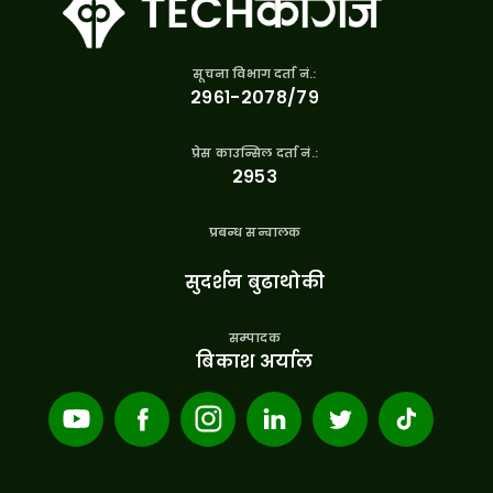
सूचना विभाग दर्ता नं.:
२९६१-२०७८/७९
प्रेस काउन्सिल दर्ता नं.:
२९५३
प्रबन्ध सन्चालक
सुदर्शन बुढाथोकी
सम्पादक
बिकाश अर्याल