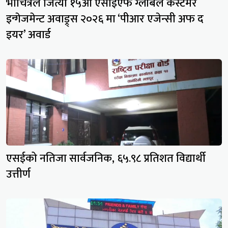
भीचित्रले जित्यो १५औं एसीईएफ ग्लोबल कस्टमर
इन्गेजमेन्ट अवाड्र्स २०२६ मा ‘पीआर एजेन्सी अफ द
इयर’ अवार्ड
एसईको नतिजा सार्वजनिक, ६५.९८ प्रतिशत विद्यार्थी
उत्तीर्ण