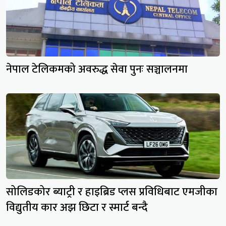
नेपाल टेलिकमको अवरुद्ध सेवा पुनः सञ्चालनमा
सोलिडकोर ब्याट्री र हाइब्रिड प्लस प्रविधिबाट एमजीका
विद्युतीय कार अझ छिटा र स्मार्ट बन्दै