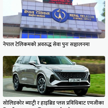
नेपाल टेलिकमको अवरुद्ध सेवा पुनः सञ्चालनमा
सोलिडकोर ब्याट्री र हाइब्रिड प्लस प्रविधिबाट एमजीका