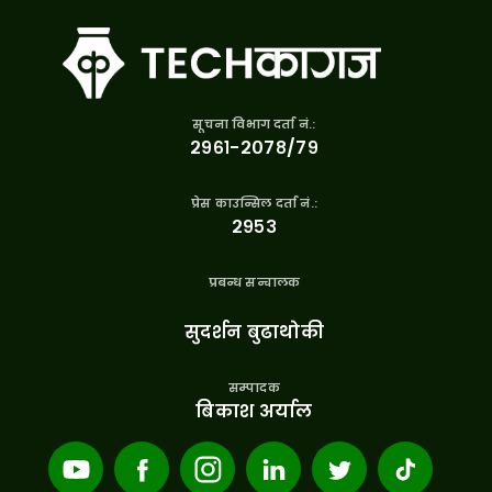
सूचना विभाग दर्ता नं.:
२९६१-२०७८/७९
प्रेस काउन्सिल दर्ता नं.:
२९५३
प्रबन्ध सन्चालक
सुदर्शन बुढाथोकी
सम्पादक
बिकाश अर्याल