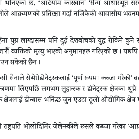
्ञप्तिमा भनिएको छ, “आर्टयोम कारखाना ‘सैन्य आधारभूत सं
 प्रणालीले आक्रमणको प्रतिरक्षा गर्दा नजिकैको आवासीय भवनम
िना पुग्न लाग्दासम्म पनि दुई देशबीचको युद्ध रोकिने कुने
ारौँ व्यक्तिको मृत्यु भएको अनुमानहरू गरिएको छ । यद्यपि 
आउन सकेको छैन ।
ुसी सेनाले सेभेरोडोनेट्स्कलाई ‘पूर्ण रूपमा कब्जा गरेको’
्त्रणमा लिएपछि लगभग लुहान्स्क र डोनेट्स्क क्षेत्रका थुप्र
्क क्षेत्रलाई डोन्बास भनिन्छ जुन एउटा ठूलो औद्योगिक क्षेत्र
ाष्ट्रपति भोलोदिमिर जेलेन्स्कीले रूसले कब्जा गरेका ‘आफ्