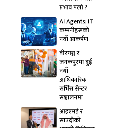
प्रभाव पर्ला ?
AI Agents: IT
कम्पनीहरूको
नयाँ आकर्षण
वीरगञ्ज र
जनकपुरमा दुई
नयाँ
आधिकारिक
सर्भिस सेन्टर
सञ्चालनमा
आइएमई र
साउदीको