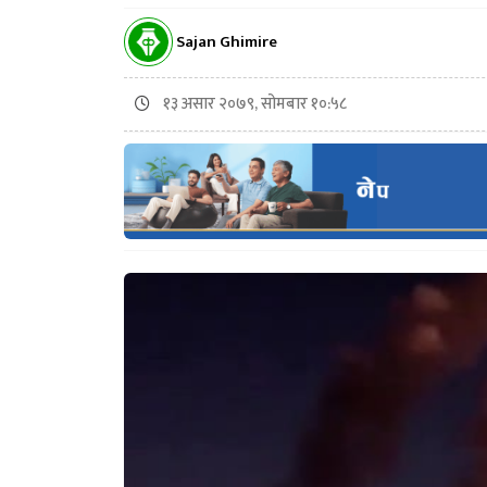
Sajan Ghimire
१३ असार २०७९, सोमबार १०:५८