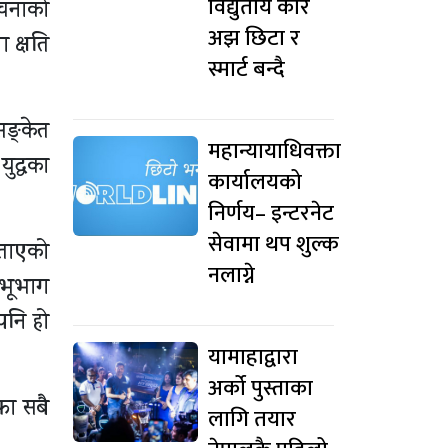
विद्युतीय कार
रचनाको
अझ छिटा र
ा क्षति
स्मार्ट बन्दै
 सङ्केत
महान्यायाधिवक्ता
युद्धका
कार्यालयको
निर्णय– इन्टरनेट
सेवामा थप शुल्क
 बताएको
नलाग्ने
ै भूभाग
 पनि हो
यामाहाद्वारा
अर्को पुस्ताका
ना सबै
लागि तयार