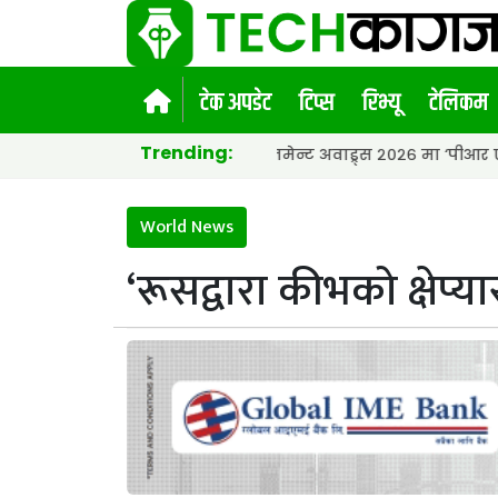
टेक अपडेट
टिप्स
रिभ्यू
टेलिकम
Trending:
फ ग्लोबल कस्टमर इन्गेजमेन्ट अवाड्र्स २०२६ मा ‘पीआर एजेन्सी अफ द इ
World News
‘रूसद्वारा कीभको क्षेप्