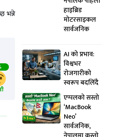
नेपालकै पहिलो
हाइब्रिड
छ भन्ने
मोटरसाइकल
सार्वजनिक
AI को प्रभाव:
विश्वभर
%
रोजगारीको
स्वरूप बदलिँदै
खी
एप्पलको सस्तो
‘MacBook
Neo’
सार्वजनिक,
नेपालमा कस्तो