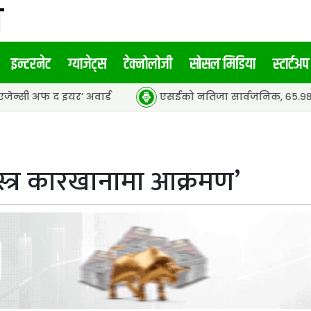
इन्टरनेट
ग्याजेट्स
टेक्नोलोजी
सोसल मिडिया
स्टार्टअप
यर’ अवार्ड
एसईको नतिजा सार्वजनिक, ६५.९८ प्रतिशत विद्यार्थी 
यास्त्र कारखानामा आक्रमण’