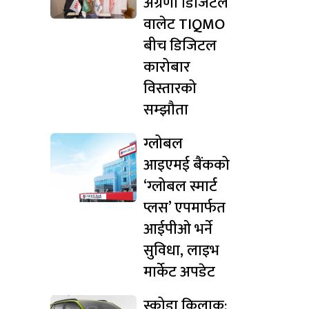
अग्रणी डिजिटल
वालेट TIQMO
बीच डिजिटल
कारोबार
विस्तारको
सम्झौता
ग्लोबल
आइएमई बैंकको
‘ग्लोबल स्मार्ट
प्लस’ एपमार्फत
आईपीओ भर्ने
सुविधा, लाइभ
मार्केट अपडेट
स्कोडा किलाक: