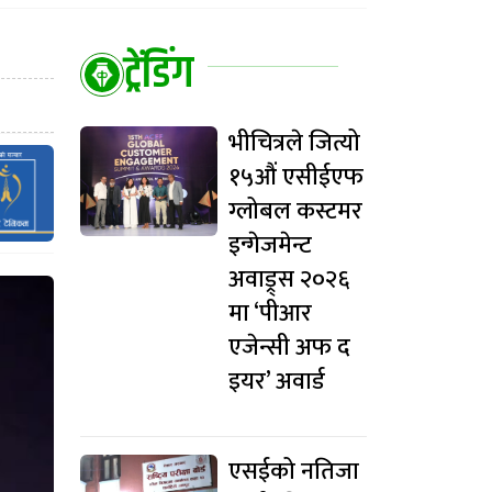
ट्रेंडिंग
भीचित्रले जित्यो
१५औं एसीईएफ
ग्लोबल कस्टमर
इन्गेजमेन्ट
अवाड्र्स २०२६
मा ‘पीआर
एजेन्सी अफ द
इयर’ अवार्ड
एसईको नतिजा