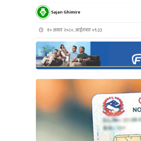
Sajan Ghimire
१० असार २०८०, आईतवार ०९:३३