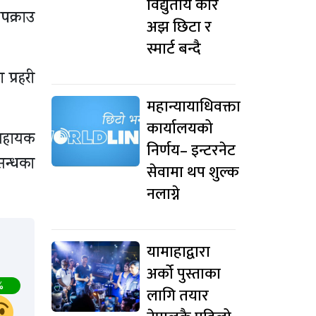
विद्युतीय कार
पक्राउ
अझ छिटा र
स्मार्ट बन्दै
प्रहरी
महान्यायाधिवक्ता
कार्यालयको
ो सहायक
निर्णय– इन्टरनेट
सन्धका
सेवामा थप शुल्क
नलाग्ने
यामाहाद्वारा
अर्को पुस्ताका
%
लागि तयार