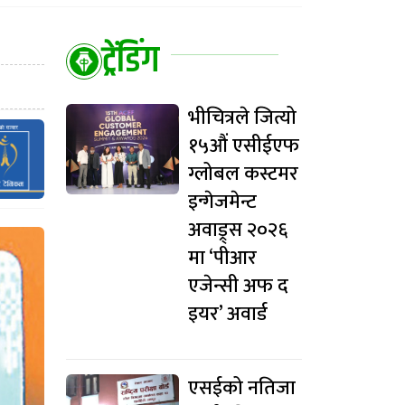
ट्रेंडिंग
भीचित्रले जित्यो
१५औं एसीईएफ
ग्लोबल कस्टमर
इन्गेजमेन्ट
अवाड्र्स २०२६
मा ‘पीआर
एजेन्सी अफ द
इयर’ अवार्ड
एसईको नतिजा