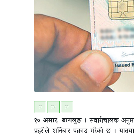
अ
अ+
अ-
१० असार, बागलुङ ।
सवारीचालक अनुमतीप
प्रहरीले शनिबार पक्राउ गरेको छ । यातय