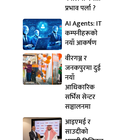
प्रभाव पर्ला ?
AI Agents: IT
कम्पनीहरूको
नयाँ आकर्षण
वीरगञ्ज र
जनकपुरमा दुई
नयाँ
आधिकारिक
सर्भिस सेन्टर
सञ्चालनमा
आइएमई र
साउदीको