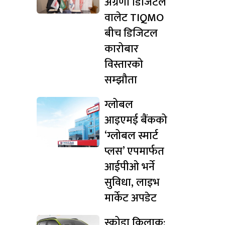
अग्रणी डिजिटल
वालेट TIQMO
बीच डिजिटल
कारोबार
विस्तारको
सम्झौता
ग्लोबल
आइएमई बैंकको
‘ग्लोबल स्मार्ट
प्लस’ एपमार्फत
आईपीओ भर्ने
सुविधा, लाइभ
मार्केट अपडेट
स्कोडा किलाक: