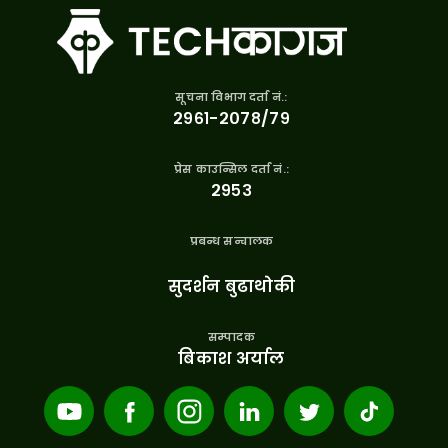
सूचना विभाग दर्ता नं.:
२९६१-२०७८/७९
प्रेस काउन्सिल दर्ता नं.:
२९५३
प्रबन्ध सन्चालक
सुदर्शन बुढाथोकी
सम्पादक
बिकाश अर्याल