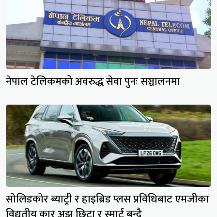
नेपाल टेलिकमको अवरुद्ध सेवा पुनः सञ्चालनमा
सोलिडकोर ब्याट्री र हाइब्रिड प्लस प्रविधिबाट एमजीका
विद्युतीय कार अझ छिटा र स्मार्ट बन्दै