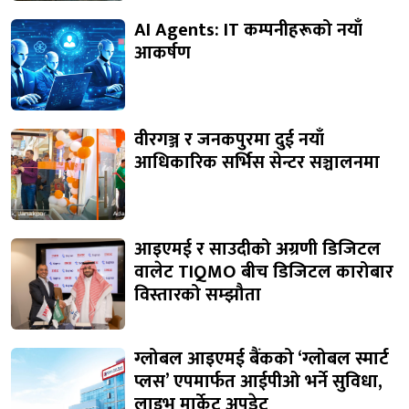
AI Agents: IT कम्पनीहरूको नयाँ
आकर्षण
वीरगञ्ज र जनकपुरमा दुई नयाँ
आधिकारिक सर्भिस सेन्टर सञ्चालनमा
आइएमई र साउदीको अग्रणी डिजिटल
वालेट TIQMO बीच डिजिटल कारोबार
विस्तारको सम्झौता
ग्लोबल आइएमई बैंकको ‘ग्लोबल स्मार्ट
प्लस’ एपमार्फत आईपीओ भर्ने सुविधा,
लाइभ मार्केट अपडेट