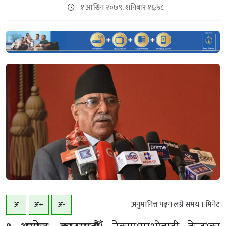
१ आश्विन २०७९, शनिबार १६:५८
अनुमानित्त पढ्न लग्ने समय
1
मिनेट
अ
अ+
अ-