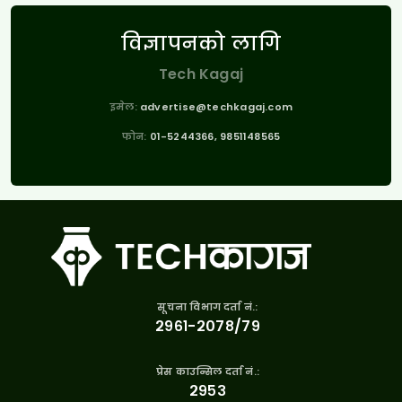
विज्ञापनको लागि
Tech Kagaj
इमेल:
advertise@techkagaj.com
फोन:
01-5244366, 9851148565
सूचना विभाग दर्ता नं.:
२९६१-२०७८/७९
प्रेस काउन्सिल दर्ता नं.:
२९५३