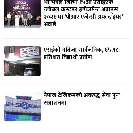
भीचित्रले जित्यो १५औं एसीईएफ
ग्लोबल कस्टमर इन्गेजमेन्ट अवाड्र्स
२०२६ मा ‘पीआर एजेन्सी अफ द इयर’
अवार्ड
एसईको नतिजा सार्वजनिक, ६५.९८
प्रतिशत विद्यार्थी उत्तीर्ण
नेपाल टेलिकमको अवरुद्ध सेवा पुनः
सञ्चालनमा