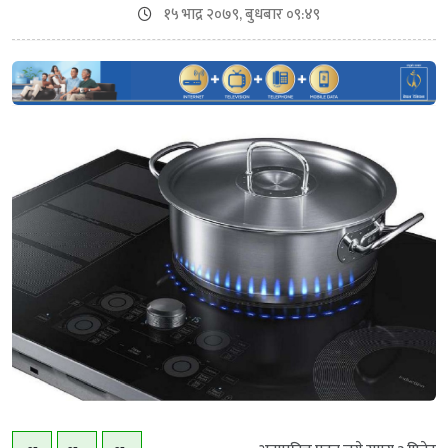
१५ भाद्र २०७९, बुधबार ०९:४९