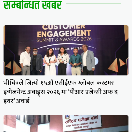
सम्बन्धित खबर
भीचित्रले जित्यो १५औं एसीईएफ ग्लोबल कस्टमर
इन्गेजमेन्ट अवाड्र्स २०२६ मा ‘पीआर एजेन्सी अफ द
इयर’ अवार्ड