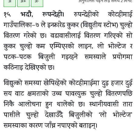
अनुमानित्त पढ्न लग्ने समय
2
मिनेट
अ
अ+
अ-
१५ भदाै, रूपन्देही।
रुपन्देहीको कोटहीमाई
गाउँपालिका–७ ले इन्फ्रारेड कुकर (विद्युतीय स्टोभ) चुल्हो
वितरण गरेको छ। वडावासीलाई वितरण गरिएको सो
कुकर चुल्हो कम एम्पिएरको लाइन, लो भोल्टेज र
पटक–पटक बिजुली गइरहने समस्याले प्रयोगमा
कठिनाइ देखिएको छ।
विद्युत्को समस्या खेपिरहेको कोटहीमाईमा दुइ हजार दुई
सय वाट क्षमताको उच्च पावरयुक्त चुल्हो वितरणपछि
निकै आलोचना हुन थालेको छ। स्थानीयवासी तारा
पासीले चुल्हो देखाउँदै बिजुलीको ‘लो भोल्टेज’
समस्याका कारण जाँच्न नपाएको बताइन्।