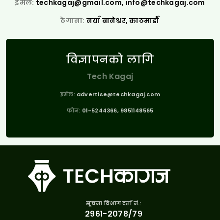
इमेल:
techkagaj@gmail.com
,
info@techkagaj.com
ठेगाना:
नयाँ बानेश्वर, काठमाडौँ
विज्ञापनको लागि
Tech Kagaj
इमेल:
advertise@techkagaj.com
फोन:
01-5244366, 9851148565
सूचना विभाग दर्ता नं.:
२९६१-२०७८/७९