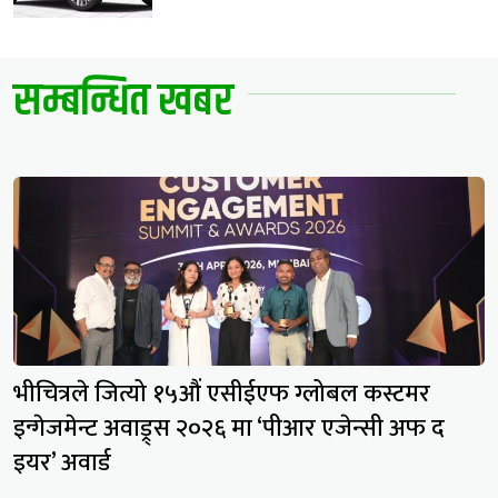
सम्बन्धित खबर
भीचित्रले जित्यो १५औं एसीईएफ ग्लोबल कस्टमर
इन्गेजमेन्ट अवाड्र्स २०२६ मा ‘पीआर एजेन्सी अफ द
इयर’ अवार्ड