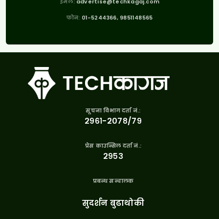
इमेल:
advertise@techkagaj.com
फोन:
01-5244366, 9851148565
सूचना विभाग दर्ता नं.:
२९६१-२०७८/७९
प्रेस काउन्सिल दर्ता नं.:
२९५३
प्रबन्ध सन्चालक
सुदर्शन बुढाथोकी