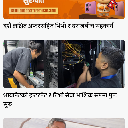
दशैं लक्षित अफरसहित भिभो र दराजबीच सहकार्य
भायानेटको इन्टरनेट र टिभी सेवा आंशिक रूपमा पुनः
सुरु