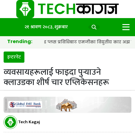
२१ श्रावण २०८३, शुक्रबार
Trending:
्री र हाइब्रिड प्लस प्रविधिबाट एमजीका विद्युतीय कार अझ छिटा र स्मार्ट 
इन्टरनेट
व्यवसायहरूलाई फाइदा पुर्‍याउने
क्लाउडका शीर्ष चार एप्लिकेसनहरू
Tech Kagaj