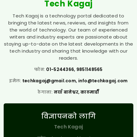
Tech Kagaj
Tech Kagaj is a technology portal dedicated to
bringing the latest news, reviews, and insights from
the world of technology. Our team of experienced
writers and industry experts are passionate about
staying up-to-date on the latest developments in the
tech industry and sharing that knowledge with our
readers.
फोन:
01-5244366, 9851148565
इमेल:
techkagaj@gmail.com
,
info@techkagaj.com
ठेगाना:
नयाँ बानेश्वर, काठमाडौँ
विज्ञापनको लागि
Tech Kagaj