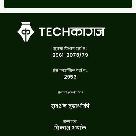
सूचना विभाग दर्ता नं.:
२९६१-२०७८/७९
प्रेस काउन्सिल दर्ता नं.:
२९५३
प्रबन्ध सन्चालक
सुदर्शन बुढाथोकी
सम्पादक
बिकाश अर्याल