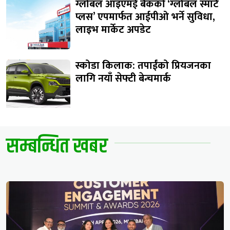
ग्लोबल आइएमई बैंकको ‘ग्लोबल स्मार्ट
प्लस’ एपमार्फत आईपीओ भर्ने सुविधा,
लाइभ मार्केट अपडेट
स्कोडा किलाक: तपाईंको प्रियजनका
लागि नयाँ सेफ्टी बेन्चमार्क
सम्बन्धित खबर