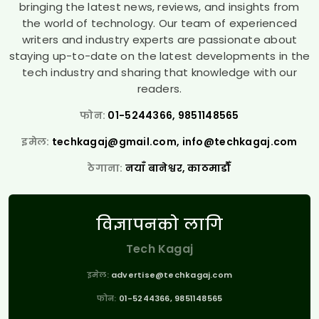
bringing the latest news, reviews, and insights from
the world of technology. Our team of experienced
writers and industry experts are passionate about
staying up-to-date on the latest developments in the
tech industry and sharing that knowledge with our
readers.
फोन:
01-5244366, 9851148565
इमेल:
techkagaj@gmail.com
,
info@techkagaj.com
ठेगाना:
नयाँ बानेश्वर, काठमाडौँ
विज्ञापनको लागि
Tech Kagaj
इमेल:
advertise@techkagaj.com
फोन:
01-5244366, 9851148565