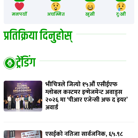
मनपर्यो
अचम्मित
खुसी
दुःखी
प्रतिक्रिया दिनुहोस्
ट्रेंडिंग
भीचित्रले जित्यो १५औं एसीईएफ
ग्लोबल कस्टमर इन्गेजमेन्ट अवाड्र्स
२०२६ मा ‘पीआर एजेन्सी अफ द इयर’
अवार्ड
एसईको नतिजा सार्वजनिक, ६५.९८