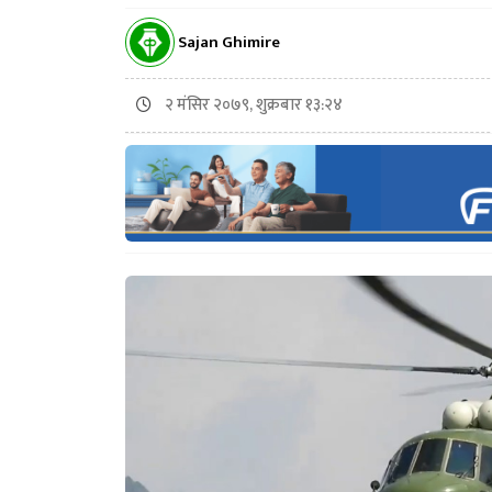
Sajan Ghimire
२ मंसिर २०७९, शुक्रबार १३:२४