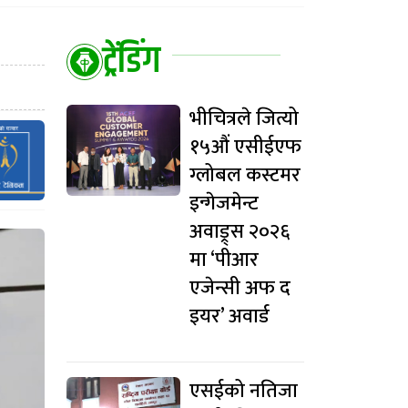
ट्रेंडिंग
भीचित्रले जित्यो
१५औं एसीईएफ
ग्लोबल कस्टमर
इन्गेजमेन्ट
अवाड्र्स २०२६
मा ‘पीआर
एजेन्सी अफ द
इयर’ अवार्ड
एसईको नतिजा