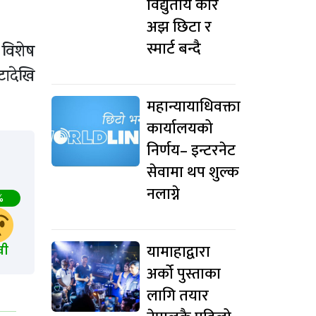
विद्युतीय कार
अझ छिटा र
स्मार्ट बन्दै
 विशेष
्टादेखि
महान्यायाधिवक्ता
कार्यालयको
निर्णय– इन्टरनेट
सेवामा थप शुल्क
नलाग्ने
%
यामाहाद्वारा
खी
अर्को पुस्ताका
लागि तयार