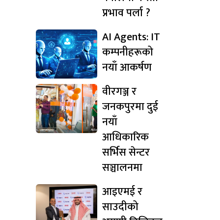
प्रभाव पर्ला ?
AI Agents: IT
कम्पनीहरूको
नयाँ आकर्षण
वीरगञ्ज र
जनकपुरमा दुई
नयाँ
आधिकारिक
सर्भिस सेन्टर
सञ्चालनमा
आइएमई र
साउदीको