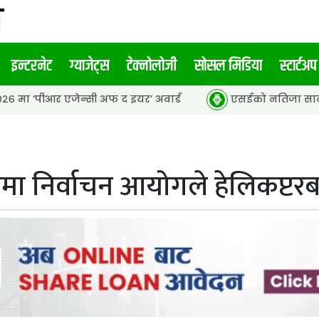
इन्टरनेट
ग्याजेट्स
टेक्नोलोजी
सोसल मिडिया
स्टार्टअप
जेन्सी अफ द इयर’ अवार्ड
एसईको नतिजा सार्वजनिक, ६५.९८ प्रति
 निर्वाचन आयोगले हेलिकप्टरबा