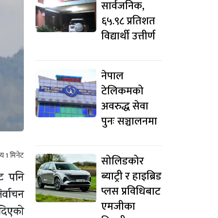
सार्वजनिक,
६५.९८ प्रतिशत
विद्यार्थी उत्तीर्ण
नेपाल
टेलिकमको
अवरुद्ध सेवा
पुनः सञ्चालनमा
मय
1
मिनेट
सोलिडकोर
ब्याट्री र हाइब्रिड
ाट पनि
प्लस प्रविधिबाट
र्वाचन
एमजीका
न दिएको