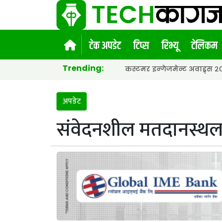
टेक अपडेट
टिप्स
रिभ्यू
टेलिकम
Trending:
यो १५औं एसीईएफ ग्लोबल कस्टमर इन्गेजमेन्ट अवाड्र्स २०२६ मा ‘पीआर ए
अपडेट
संवेदनशील मतदानस्थलमा