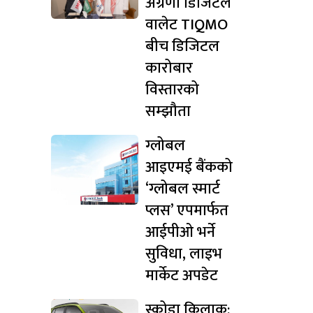
अग्रणी डिजिटल
वालेट TIQMO
बीच डिजिटल
कारोबार
विस्तारको
सम्झौता
ग्लोबल
आइएमई बैंकको
‘ग्लोबल स्मार्ट
प्लस’ एपमार्फत
आईपीओ भर्ने
सुविधा, लाइभ
मार्केट अपडेट
स्कोडा किलाक: