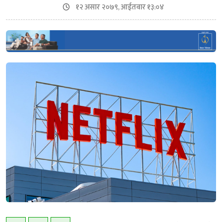
१२ असार २०७९, आईतवार १३:०४