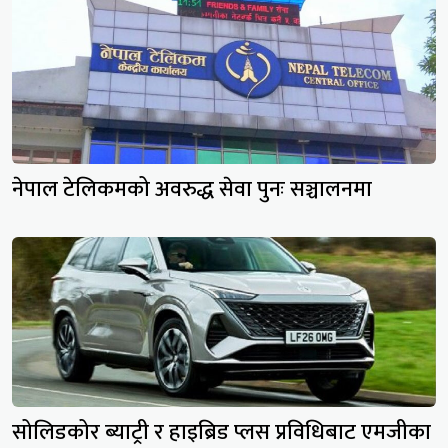
नेपाल टेलिकमको अवरुद्ध सेवा पुनः सञ्चालनमा
सोलिडकोर ब्याट्री र हाइब्रिड प्लस प्रविधिबाट एमजीका