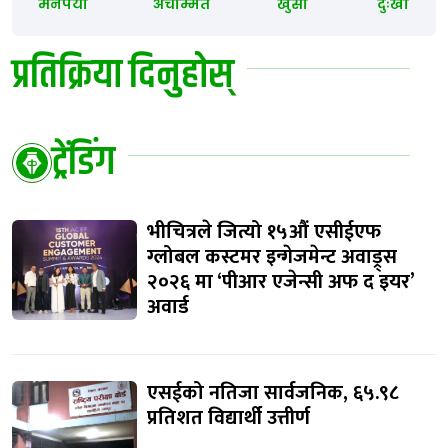
मनपर्यो
अचम्मित
खुसी
दुःखी
प्रतिक्रिया दिनुहोस्
ट्रेंडिंग
भीचित्रले जित्यो १५औं एसीईएफ
ग्लोबल कस्टमर इन्गेजमेन्ट अवाड्र्स
२०२६ मा ‘पीआर एजेन्सी अफ द इयर’
अवार्ड
एसईको नतिजा सार्वजनिक, ६५.९८
प्रतिशत विद्यार्थी उत्तीर्ण