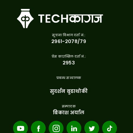
सूचना विभाग दर्ता नं.:
२९६१-२०७८/७९
प्रेस काउन्सिल दर्ता नं.:
२९५३
प्रबन्ध सन्चालक
सुदर्शन बुढाथोकी
सम्पादक
बिकाश अर्याल