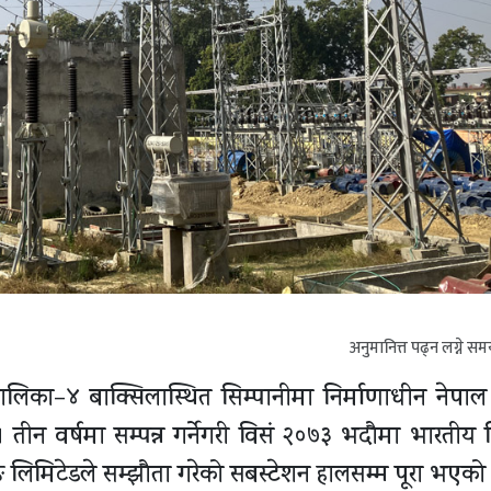
अनुमानित्त पढ्न लग्ने स
िका–४ बाक्सिलास्थित सिम्पानीमा निर्माणाधीन नेपाल वि
तीन वर्षमा सम्पन्न गर्नेगरी विसं २०७३ भदौमा भारतीय न
िङ लिमिटेडले सम्झौता गरेको सबस्टेशन हालसम्म पूरा भएको 