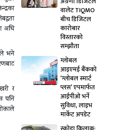
अग्रणी डिजिटल
न्द्रका
वालेट TIQMO
बीच डिजिटल
बद्धता
कारोबार
या अघि
विस्तारको
सम्झौता
ले भने
ग्लोबल
करणबाट
आइएमई बैंकको
‘ग्लोबल स्मार्ट
प्लस’ एपमार्फत
ोखरी र
आईपीओ भर्ने
्स पनि
सुविधा, लाइभ
क्ताले
मार्केट अपडेट
स्कोडा किलाक: