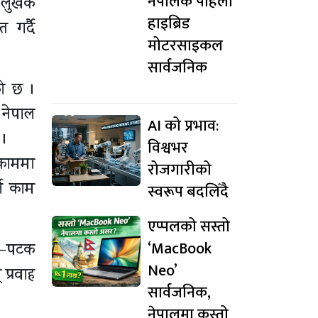
नेपालकै पहिलो
लुखर्क
हाइब्रिड
 गर्दै
मोटरसाइकल
सार्वजनिक
को छ ।
 नेपाल
AI को प्रभाव:
 ।
विश्वभर
 काममा
रोजगारीको
ने काम
स्वरूप बदलिँदै
एप्पलको सस्तो
‘MacBook
टक–पटक
Neo’
 प्रवाह
सार्वजनिक,
नेपालमा कस्तो