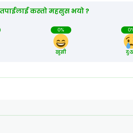
 तपाईलाई कस्तो महसुस भयो ?
0%
0
खुसी
दुः