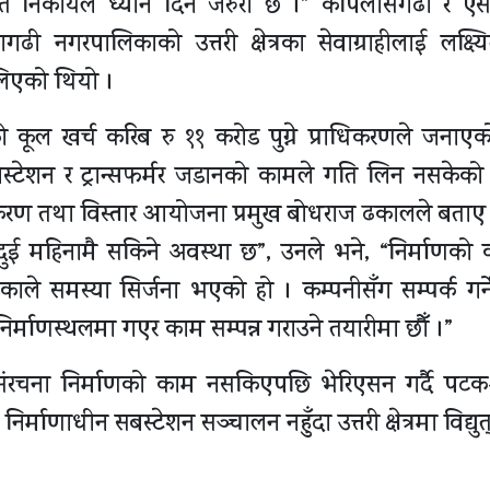
म्बन्धित निकायले ध्यान दिन जरुरी छ ।” केपिलासगढी र ऐँसे
ी नगरपालिकाको उत्तरी क्षेत्रका सेवाग्राहीलाई लक्ष्यित
लिएको थियो ।
ो कूल खर्च करिब रु ११ करोड पुग्ने प्राधिकरणले जनाए
बस्टेशन र ट्रान्सफर्मर जडानको कामले गति लिन नसकेको
ृढीकरण तथा विस्तार आयोजना प्रमुख बोधराज ढकालले बताए
रदुई महिनामै सकिने अवस्था छ”, उनले भने, “निर्माणको
काले समस्या सिर्जना भएको हो । कम्पनीसँग सम्पर्क गर्
िर्माणस्थलमा गएर काम सम्पन्न गराउने तयारीमा छौँ ।”
ा संरचना निर्माणको काम नसकिएपछि भेरिएसन गर्दै प
ाणाधीन सबस्टेशन सञ्चालन नहुँदा उत्तरी क्षेत्रमा विद्युत्