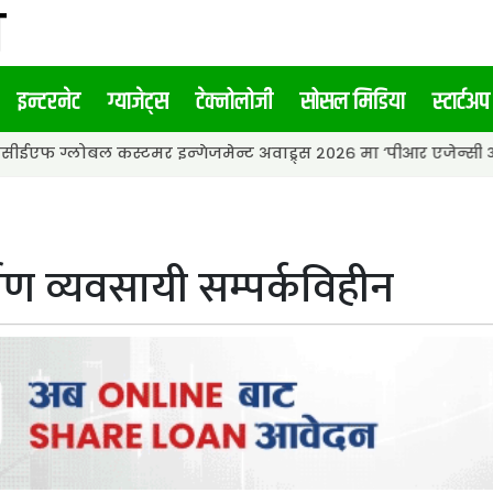
इन्टरनेट
ग्याजेट्स
टेक्नोलोजी
सोसल मिडिया
स्टार्टअप
 कस्टमर इन्गेजमेन्ट अवाड्र्स २०२६ मा ‘पीआर एजेन्सी अफ द इयर’ अवार्
माण व्यवसायी सम्पर्कविहीन