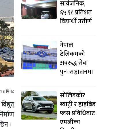
सार्वजनिक,
६५.९८ प्रतिशत
विद्यार्थी उत्तीर्ण
नेपाल
टेलिकमको
अवरुद्ध सेवा
पुनः सञ्चालनमा
मय
3
मिनेट
सोलिडकोर
ब्याट्री र हाइब्रिड
द्युत्
प्लस प्रविधिबाट
िर्माण
एमजीका
छैन ।