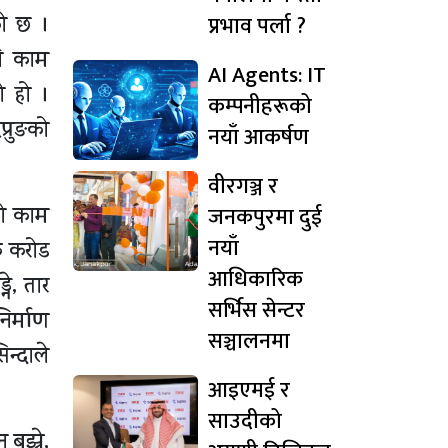
प्रभाव पर्ला ?
को छ ।
नि काम
AI Agents: IT
ो हो ।
कम्पनीहरूको
्रुङको
नयाँ आकर्षण
वीरगञ्ज र
जनकपुरमा दुई
को काम
नयाँ
क करोड
आधिकारिक
ने, तार
सर्भिस सेन्टर
निर्माण
सञ्चालनमा
न्दाले
आइएमई र
साउदीको
बुझ्ने,