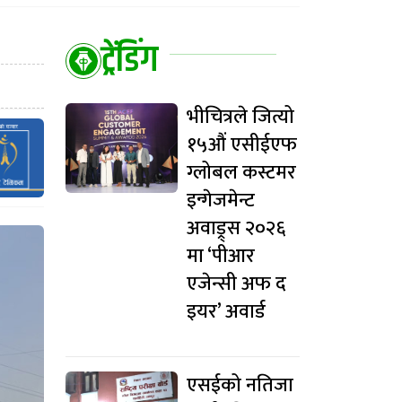
ट्रेंडिंग
भीचित्रले जित्यो
१५औं एसीईएफ
ग्लोबल कस्टमर
इन्गेजमेन्ट
अवाड्र्स २०२६
मा ‘पीआर
एजेन्सी अफ द
इयर’ अवार्ड
एसईको नतिजा