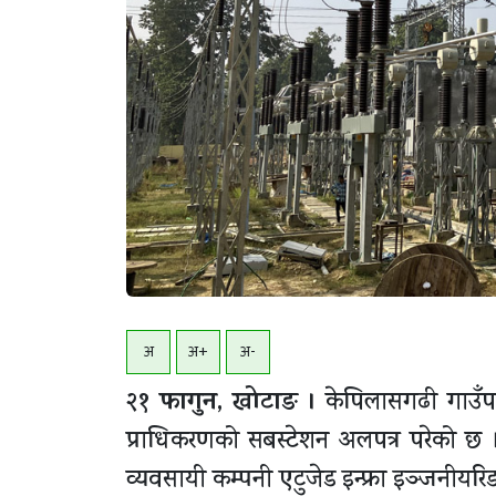
अ
अ+
अ-
२१ फागुन, खोटाङ ।
केपिलासगढी गाउँपाल
प्राधिकरणको सबस्टेशन अलपत्र परेको छ । 
व्यवसायी कम्पनी एटुजेड इन्फ्रा इञ्जनीयर