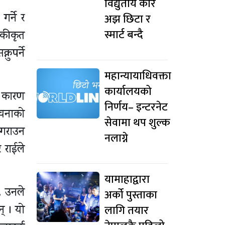
विद्युतीय कार
अझ छिटा र
र्ने र
स्मार्ट बन्दै
एकीकृत
ुपर्ने
महान्यायाधिवक्ता
कार्यालयको
ा कारण
निर्णय– इन्टरनेट
रचनाको
सेवामा थप शुल्क
 गराउन
नलाग्ने
 राईले
यामाहाद्वारा
, उनले
अर्को पुस्ताका
लागि तयार
न् । यो