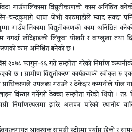
ने दुईवटा गाउँपालिकामा विद्युतीकरणको काम अनिश्चित बने
न–चन्द्रकुमारी थापा जेभी काठमाडौले म्याद सक्दा प
इचुम्मा गाउँपालिकामा विद्युतीकरणको काम अनिश्चित बनेक
ाम नगर्दा खोटेहाङको लिकुवा पोखरी र वाप्लुखा तथा दिप
ुतीकरणको काम अनिश्चित बनेको छ ।
ँग विसं २०७८ फागुन–१६ गते सम्झौता गरेको निर्माण कम्पनी
िएको छ । ग्रामीण विद्युतीकरण कार्यक्रमको स्वीकृत रु ए
ी प्राधिकरणले उपलब्ध गराउने र ठेकेदार कम्पनीले पोल गाड्
) लाइन विस्तार गर्नेगरी ठेक्का सम्झौता गरेको थियो । तर, 
री निर्माणस्थलमा झारेर अलपत्र पारेको स्थानीय बासि
डवयरलगायत आवश्यक सामग्री स्टोरमा पर्याप्त रहेको र सामन 