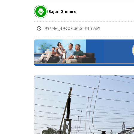
Sajan Ghimire
२१ फाल्गुन २०७९, आईतवार १२:०९