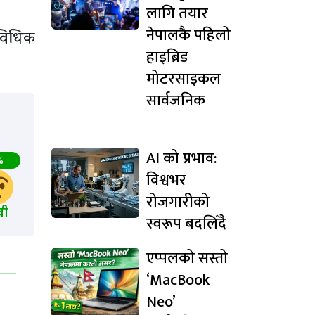
लागि तयार
नेपालकै पहिलो
ाविधिक
हाइब्रिड
मोटरसाइकल
सार्वजनिक
AI को प्रभाव:
%
विश्वभर
रोजगारीको
खी
स्वरूप बदलिँदै
एप्पलको सस्तो
‘MacBook
Neo’