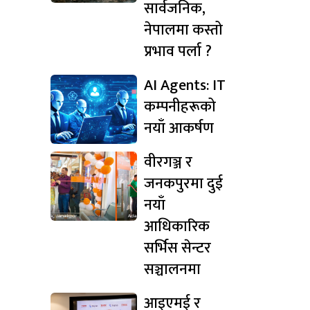
सार्वजनिक,
नेपालमा कस्तो
प्रभाव पर्ला ?
AI Agents: IT
कम्पनीहरूको
नयाँ आकर्षण
वीरगञ्ज र
जनकपुरमा दुई
नयाँ
आधिकारिक
सर्भिस सेन्टर
सञ्चालनमा
आइएमई र