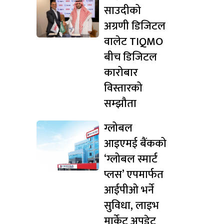
साउदीको
अग्रणी डिजिटल
वालेट TIQMO
बीच डिजिटल
कारोबार
विस्तारको
सम्झौता
ग्लोबल
आइएमई बैंकको
‘ग्लोबल स्मार्ट
प्लस’ एपमार्फत
आईपीओ भर्ने
सुविधा, लाइभ
मार्केट अपडेट