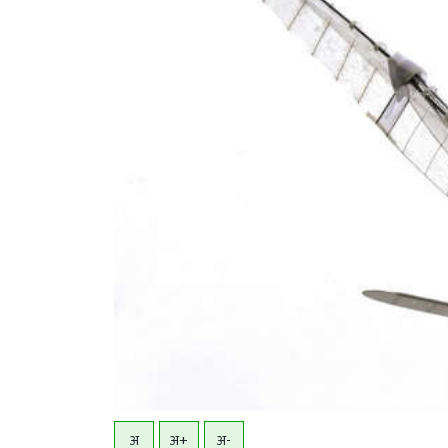
अ
अ+
अ-