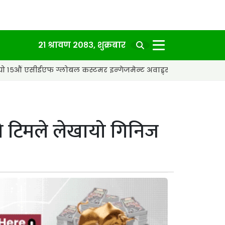
२१ श्रावण २०८३, शुक्रबार
एफ ग्लोबल कस्टमर इन्गेजमेन्ट अवाड्र्स २०२६ मा ‘पीआर एजेन्सी अफ द 
को टिमले लेखायो गिनिज