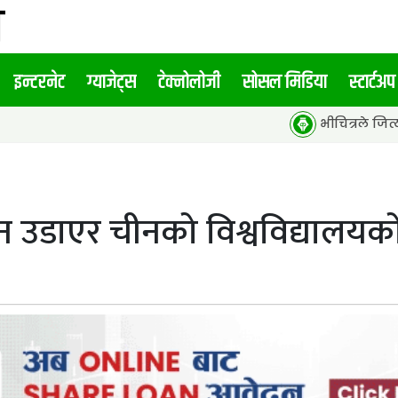
इन्टरनेट
ग्याजेट्स
टेक्नोलोजी
सोसल मिडिया
स्टार्टअप
भीचित्रले जित्यो १५औं एसीई
ोन उडाएर चीनको विश्वविद्यालय