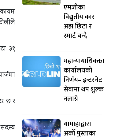
एमजीका
ड कायम
विद्युतीय कार
टोलीले
अझ छिटा र
स्मार्ट बन्दै
्टा ३१
महान्यायाधिवक्ता
कार्यालयको
ार्जमा
निर्णय– इन्टरनेट
सेवामा थप शुल्क
नलाग्ने
टर छ र
यामाहाद्वारा
ा सदस्य
अर्को पुस्ताका