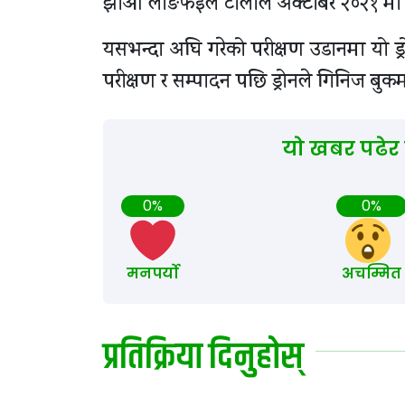
झाओ लोङफेईले टोलीले अक्टोबर २०२१ मा
यसभन्दा अघि गरेको परीक्षण उडानमा यो ड्
परीक्षण र सम्पादन पछि ड्रोनले गिनिज 
यो खबर पढेर
0%
0%
मनपर्यो
अचम्मित
प्रतिक्रिया दिनुहोस्