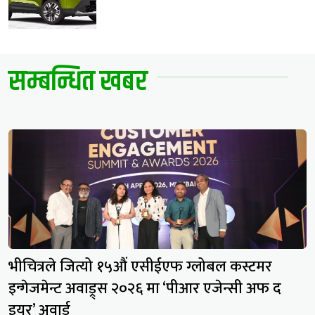
सम्बन्धित खबर
भीचित्रले जित्यो १५औं एसीईएफ ग्लोबल कस्टमर
इन्गेजमेन्ट अवाड्र्स २०२६ मा ‘पीआर एजेन्सी अफ द
इयर’ अवार्ड