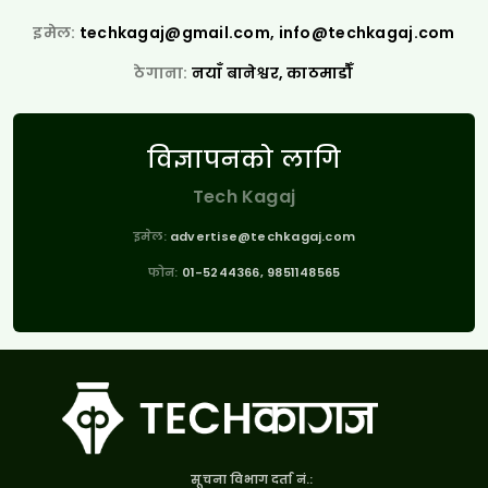
इमेल:
techkagaj@gmail.com
,
info@techkagaj.com
ठेगाना:
नयाँ बानेश्वर, काठमाडौँ
विज्ञापनको लागि
Tech Kagaj
इमेल:
advertise@techkagaj.com
फोन:
01-5244366, 9851148565
सूचना विभाग दर्ता नं.: