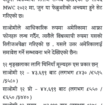
ऋतुमा विश्वव्यापी रिलीज सम्भव देखिएको छ सायद
MWC २०२२ मा, जुन या फेब्रुअरीको अन्त्यमा हुने सेट
गरिएको छ।
साओमीले आधिकारिक रूपमा अमेरिकामा आफ्ना
फोनहरू लन्च गर्दैन, त्यसैले विश्वव्यापी रूपमा यसको
रिलीजअपेक्षा गरिएको छ , यसले उत्तर अमेरिकालाई
समावेश गर्ने सम्भावना भने देखिएको छैन।
१२ शृङ्खलाका लागि चिनियाँ मूल्यहरू एस प्रकार छन्
साओमी १२ – ¥३,६९९ बाट (लगभग £४३० /€५१५
/$५८० )
साओमी १२ प्रो – ¥४,६९९ बाट (लगभग £५५० /
€६५० /$७४० )