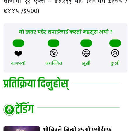
साओमी १२ एक्स – ¥३,१९९ बाट (लगभग £३७५ /
€४४५ /$५00)
यो खबर पढेर तपाईलाई कस्तो महसुस भयो ?
❤️
😲
😄
😢
मनपर्यो
अचम्मित
खुसी
दुःखी
प्रतिक्रिया दिनुहोस्
ट्रेंडिंग
भीचित्रले जित्यो १५औं एसीईएफ