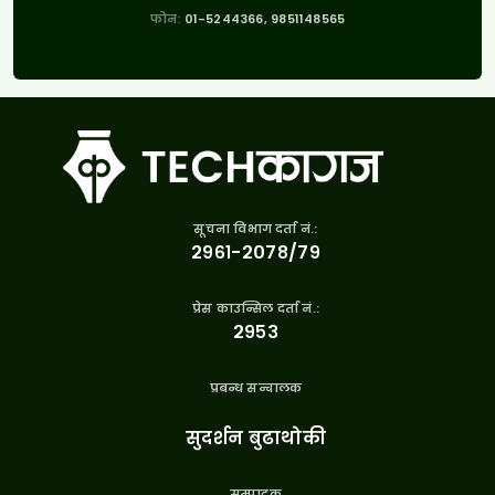
फोन:
01-5244366, 9851148565
सूचना विभाग दर्ता नं.:
२९६१-२०७८/७९
प्रेस काउन्सिल दर्ता नं.:
२९५३
प्रबन्ध सन्चालक
सुदर्शन बुढाथोकी
सम्पादक