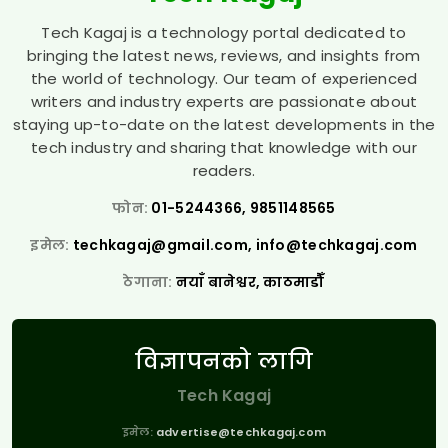
Tech Kagaj is a technology portal dedicated to
bringing the latest news, reviews, and insights from
the world of technology. Our team of experienced
writers and industry experts are passionate about
staying up-to-date on the latest developments in the
tech industry and sharing that knowledge with our
readers.
फोन:
01-5244366, 9851148565
इमेल:
techkagaj@gmail.com
,
info@techkagaj.com
ठेगाना:
नयाँ बानेश्वर, काठमाडौँ
विज्ञापनको लागि
Tech Kagaj
इमेल:
advertise@techkagaj.com