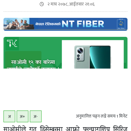
२ माघ २०७८, आईतवार २१:०६
अनुमानित्त पढ्न लग्ने समय
1
मिनेट
अ
अ+
अ-
साओमीले गत डिसेम्बरमा आफ्नो फ्ल्यागशिप सिरिज