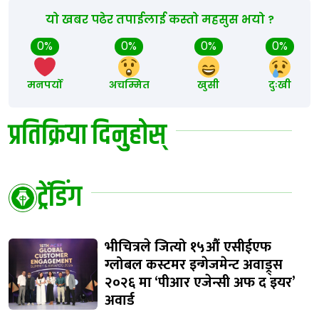
यो खबर पढेर तपाईलाई कस्तो महसुस भयो ?
0%
0%
0%
0%
मनपर्यो
अचम्मित
खुसी
दुःखी
प्रतिक्रिया दिनुहोस्
ट्रेंडिंग
भीचित्रले जित्यो १५औं एसीईएफ
ग्लोबल कस्टमर इन्गेजमेन्ट अवाड्र्स
२०२६ मा ‘पीआर एजेन्सी अफ द इयर’
अवार्ड