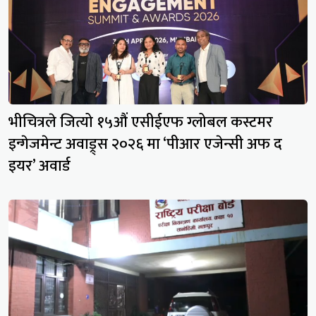
भीचित्रले जित्यो १५औं एसीईएफ ग्लोबल कस्टमर
इन्गेजमेन्ट अवाड्र्स २०२६ मा ‘पीआर एजेन्सी अफ द
इयर’ अवार्ड