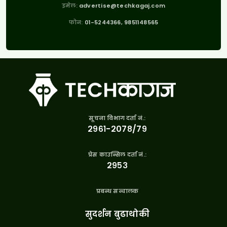
इमेल:
advertise@techkagaj.com
फोन:
01-5244366, 9851148565
सूचना विभाग दर्ता नं.:
२९६१-२०७८/७९
प्रेस काउन्सिल दर्ता नं.:
२९५३
प्रबन्ध सन्चालक
सुदर्शन बुढाथोकी