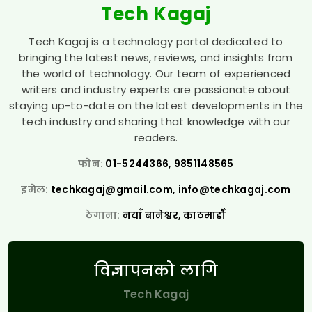
Tech Kagaj
Tech Kagaj is a technology portal dedicated to
bringing the latest news, reviews, and insights from
the world of technology. Our team of experienced
writers and industry experts are passionate about
staying up-to-date on the latest developments in the
tech industry and sharing that knowledge with our
readers.
फोन:
01-5244366, 9851148565
इमेल:
techkagaj@gmail.com
,
info@techkagaj.com
ठेगाना:
नयाँ बानेश्वर, काठमाडौँ
विज्ञापनको लागि
Tech Kagaj