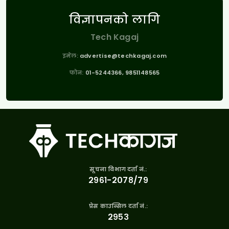
विज्ञापनको लागि
Tech Kagaj
इमेल:
advertise@techkagaj.com
फोन:
01-5244366, 9851148565
सूचना विभाग दर्ता नं.:
२९६१-२०७८/७९
प्रेस काउन्सिल दर्ता नं.:
२९५३