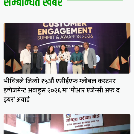
सम्बन्धित खबर
भीचित्रले जित्यो १५औं एसीईएफ ग्लोबल कस्टमर
इन्गेजमेन्ट अवाड्र्स २०२६ मा ‘पीआर एजेन्सी अफ द
इयर’ अवार्ड