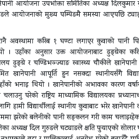
ेस खानेपानी आयोजना उपभोक्ता समितिका अध्यक्ष दिलकुमार ग
याङले आयोजनाको मुख्य पम्पिङमै समस्या आएपछि ट्या
ानै अवस्थामा करिब १ घण्टा लगाएर कुवाको पानी पिउन
ुभयो । उहाँका अनुसार उक्त आयोजनाबाट ढुङ्ग्रेका क
यालय ढुङ्ग्रे र चण्डिभञ्ज्याङ स्वास्थ्य चौकीले खानेपानी
 खानेपानी आपूर्ति हुन नसक्दा स्थानीयसँगै विद्
ो उहाँको भनाइ थियो । खानेपानीको अभावका कारण वर्ष
उनु परेको राष्ट्रिय माध्यामिक विद्यालयका प्रध्याना
ागि हामी विद्यार्थीलाई स्थानीय कुवाबाट भरेर खानेपानी 
ाममा झरेको बलेनीको पानी सङ्कलन गरी काम चलाइरहेका
िका अध्यक्ष दिल गुरुङले चट्याङले क्षति पुर्‍याएको सोलार