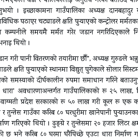
म नभएकाले वडा र पालिकालाई अनुरोध गरेको बताउँदै पा
ुभयो । इच्छाकामना गाउँपालिका अध्यक्ष दानबहादुर ग
राविधिक पठाएर चट्याङले क्षति पुर्‍याएको कन्ट्रोलर मर्मत
त कम्पनीले समयमै मर्मत गरेर जडान नगरिदिएकाले न
भनाइ थियो ।
ान गरी पानी वितरणको तयारीमा छौँ”, अध्यक्ष गुरुङले भन्न
ङले क्षति पुर्‍याएको स्थानमा विद्युत् पुगेकाले सोलार सिस्
पानीको समस्याको दीर्घकालीन रुपमा समाधान गरिने बताउन
धारा’ अवधारणाअन्तर्गत गाउँपालिकाको रू २५ लाख, 
ाग्मती प्रदेश सरकारको रू ५० लाख गरी कूल रू एक 
रे र तुन्तेस गाउँका करिब ८० घरधुरीमा खानेपानी पुर्‍याउन
ाण गरिएको थियो । ढुङ्ग्रे र तुन्तेसमा २० हजार लिटर क्
गरिएको छ भने करिब ८० घरमा घरैपिच्छे एउटा धारा निर्माण 