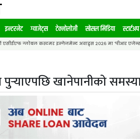
इन्टरनेट
ग्याजेट्स
टेक्नोलोजी
सोसल मिडिया
स्टार्टअप
बल कस्टमर इन्गेजमेन्ट अवाड्र्स २०२६ मा ‘पीआर एजेन्सी अफ द इयर’ अव
 पुर्‍याएपछि खानेपानीको समस्य