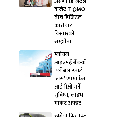
अग्रणी डिजिटल
वालेट TIQMO
बीच डिजिटल
कारोबार
विस्तारको
सम्झौता
ग्लोबल
आइएमई बैंकको
‘ग्लोबल स्मार्ट
प्लस’ एपमार्फत
आईपीओ भर्ने
सुविधा, लाइभ
मार्केट अपडेट
स्कोडा किलाक: