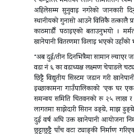
र कन्ट्रोलर मर्मतको लागि समितिसँग रक
अहिलेसम्म सुनुवाइ नगरेको जानकारी दिन
स्थानीयको गुनासो आउने वित्तिकै तत्कालै प्
काठमाडौँ पठाइएको बताउनुभयो । मर्म
खानेपानी वितरणमा ढिलाइ भएको उहाँको 
“अब दुई/तीन दिनभित्रैमा सामान ल्याएर जड
वडा नं ६ का वडाध्यक्ष लक्ष्मण चेपाङले चट्या
छिट्टै विद्युतीय सिस्टम जडान गरी खाने
इच्छाकामना गाउँपालिकाको ‘एक घर एक 
समन्वय समिति चितवनको रू २५ लाख र व
लागतमा साझेदारी सिरान ढङ्ग्रे, माझ ढुङ्ग्
दुई वर्ष अघि उक्त खानेपानी आयोजना निर्म
छुट्टाछुट्टै पाँच वटा ट्याङ्की निर्माण 