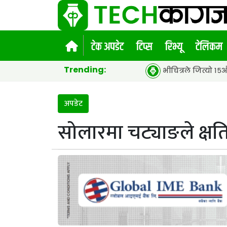
टेक अपडेट
टिप्स
रिभ्यू
टेलिकम
Trending:
भीचित्रले जित्यो १५औं एसीईएफ ग्लो
अपडेट
सोलारमा चट्याङले क्षति