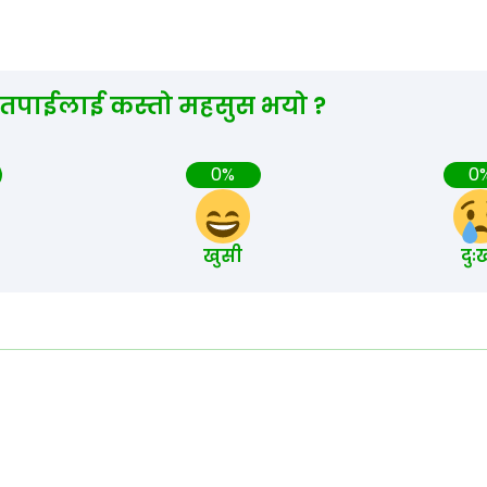
 तपाईलाई कस्तो महसुस भयो ?
0%
0
खुसी
दुः