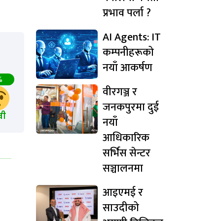
प्रभाव पर्ला ?
AI Agents: IT
कम्पनीहरूको
नयाँ आकर्षण
%
वीरगञ्ज र
जनकपुरमा दुई
खी
नयाँ
आधिकारिक
सर्भिस सेन्टर
सञ्चालनमा
आइएमई र
साउदीको