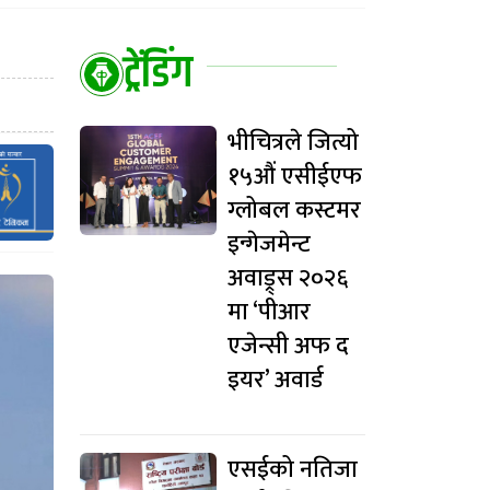
ट्रेंडिंग
भीचित्रले जित्यो
१५औं एसीईएफ
ग्लोबल कस्टमर
इन्गेजमेन्ट
अवाड्र्स २०२६
मा ‘पीआर
एजेन्सी अफ द
इयर’ अवार्ड
एसईको नतिजा