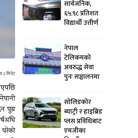
सार्वजनिक,
६५.९८ प्रतिशत
विद्यार्थी उत्तीर्ण
नेपाल
टेलिकमको
अवरुद्ध सेवा
मय
2
मिनेट
पुनः सञ्चालनमा
याएपछि
नेपानी
सोलिडकोर
 पुग्न
ब्याट्री र हाइब्रिड
र्षअघि
प्लस प्रविधिबाट
एमजीका
परेको