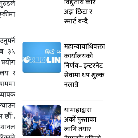
विद्युतीय कार
ुरुङले
अझ छिटा र
ङ्कीमा
स्मार्ट बन्दै
ुपर्ने
महान्यायाधिवक्ता
रिब ३५
कार्यालयको
 प्रयोग
निर्णय– इन्टरनेट
यालय र
सेवामा थप शुल्क
नलाग्ने
ायाममा
ध्यापक
ल्याउन
यामाहाद्वारा
 छौँ”,
अर्को पुस्ताका
 प्यानल
लागि तयार