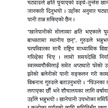
चट्याङले क्षति पुर्‍याएको ढङ्ग्रे–तुन्त
जानकारी दिनुभयो । उहाँका अनुसार चट्
पानी तान्न सकिएको छैन ।
“खानेपानीको सोलारमा क्षति भएकाले पुर
बाध्यतामा स्थानीय छन्”, गुरुङले भन्न
घरपरिवारका साथै राष्ट्रिय माध्यामिक विद्
गरिरहेका थिए । लामो समयदेखि नियमित
स्वास्थ्यचौकीलाई समेत अप्ठ्यारो परेक
झरेको बलेनीको पानी सङ्कलन गरी काम चला
विश्वनाथ गुरुङले बताउनुभयो । “पिउनका ल
लगाएका छौँ भने शौचालयका लागि वर्षाय
उहाँले भन्नुभयो । खानेपानी उपभोक्ता समित