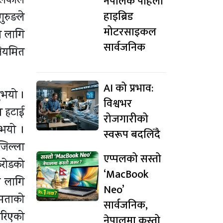
नेपालकै पहिलो
लिकाले
हाइब्रिड
ुरुङले
मोटरसाइकल
का लागि
सार्वजनिक
ियमित
AI को प्रभाव:
ुभयो ।
विश्वभर
टम हटाई
रोजगारीको
ुभयो ।
स्वरूप बदलिँदै
जिल्ला
एप्पलको सस्तो
करोडको
‘MacBook
का लागि
Neo’
षमताको
सार्वजनिक,
गरिएको
नेपालमा कस्तो