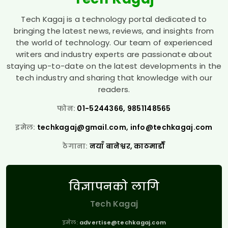
Tech Kagaj is a technology portal dedicated to
bringing the latest news, reviews, and insights from
the world of technology. Our team of experienced
writers and industry experts are passionate about
staying up-to-date on the latest developments in the
tech industry and sharing that knowledge with our
readers.
फोन:
01-5244366, 9851148565
इमेल:
techkagaj@gmail.com
,
info@techkagaj.com
ठेगाना:
नयाँ बानेश्वर, काठमाडौँ
विज्ञापनको लागि
Tech Kagaj
इमेल:
advertise@techkagaj.com