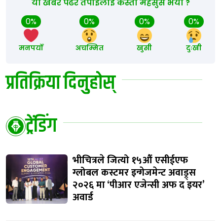
यो खबर पढेर तपाईलाई कस्तो महसुस भयो ?
0%
0%
0%
0%
मनपर्यो
अचम्मित
खुसी
दुःखी
प्रतिक्रिया दिनुहोस्
ट्रेंडिंग
भीचित्रले जित्यो १५औं एसीईएफ
ग्लोबल कस्टमर इन्गेजमेन्ट अवाड्र्स
२०२६ मा ‘पीआर एजेन्सी अफ द इयर’
अवार्ड