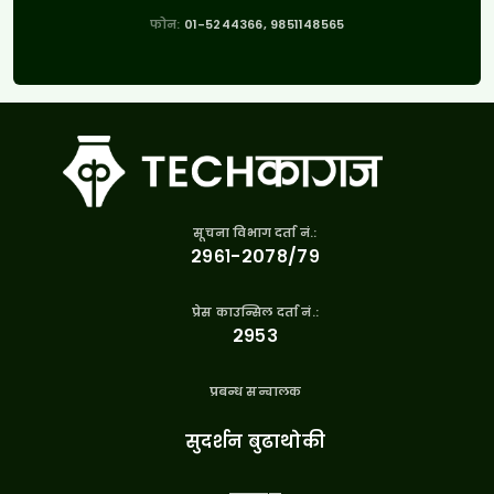
फोन:
01-5244366, 9851148565
सूचना विभाग दर्ता नं.:
२९६१-२०७८/७९
प्रेस काउन्सिल दर्ता नं.:
२९५३
प्रबन्ध सन्चालक
सुदर्शन बुढाथोकी