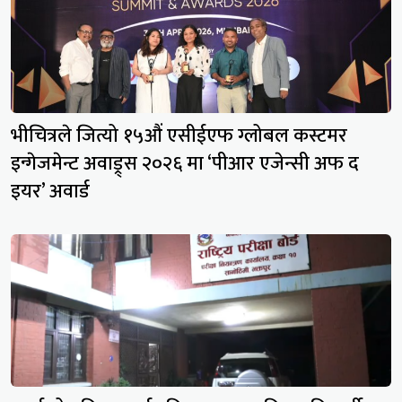
भीचित्रले जित्यो १५औं एसीईएफ ग्लोबल कस्टमर
इन्गेजमेन्ट अवाड्र्स २०२६ मा ‘पीआर एजेन्सी अफ द
इयर’ अवार्ड