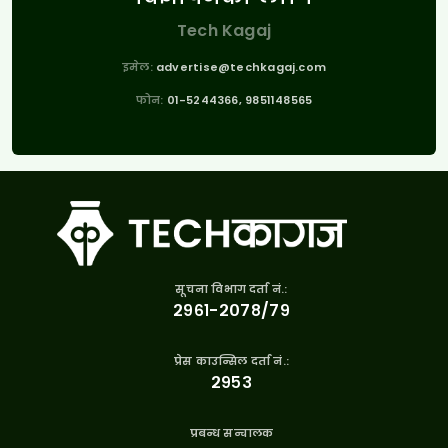
Tech Kagaj
इमेल:
advertise@techkagaj.com
फोन:
01-5244366, 9851148565
सूचना विभाग दर्ता नं.:
२९६१-२०७८/७९
प्रेस काउन्सिल दर्ता नं.:
२९५३
प्रबन्ध सन्चालक