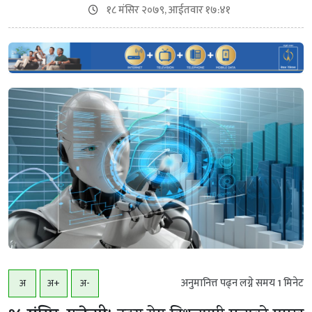
१८ मंसिर २०७९, आईतवार १७:४१
अनुमानित्त पढ्न लग्ने समय
1
मिनेट
अ
अ+
अ-