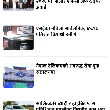
२०२६ मा ‘पीआर एजेन्सी अफ द इयर’
अवार्ड
एसईको नतिजा सार्वजनिक, ६५.९८
प्रतिशत विद्यार्थी उत्तीर्ण
नेपाल टेलिकमको अवरुद्ध सेवा पुनः
सञ्चालनमा
सोलिडकोर ब्याट्री र हाइब्रिड प्लस
प्रविधिबाट एमजीका विद्युतीय कार अझ