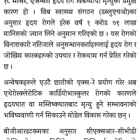
१८ मंसिर, एजेन्सी।
हृदय रोग विश्वव्यापी मृत्युको प्रमुख
कारण हो । विश्व स्वास्थ्य संगठन (डब्लुएचओ)का
अनुसार हृदय रोगले हरेक वर्ष १ करोड ७९ लाख
मानिसको ज्यान लिने अनुमान गरिएको छ । यस रोगको
विनाशकारी नतिजाले अनुसन्धानकर्ताहरूलाई हृदय रोग र
जोखिम कारकहरूको उपचार र रोकथाम गर्न प्रेरित गरेको
छ ।
अन्वेषकहरूले एउटै छातीको एक्स–रे प्रयोग गरेर अब
एथेरोस्क्लेरोटिक कार्डियोभास्कुलर रोगको कारणले
हृदयघात वा मस्तिष्कघातबाट मृत्यु हुने सम्भावनाको
भविष्यवाणी गर्न सिकाउने मोडेल विकास गरेका छन् ।
बीजीआरडटकमका अनुसार सीएक्सआर–सीभीडी