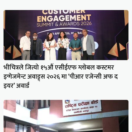
भीचित्रले जित्यो १५औं एसीईएफ ग्लोबल कस्टमर
इन्गेजमेन्ट अवाड्र्स २०२६ मा ‘पीआर एजेन्सी अफ द
इयर’ अवार्ड