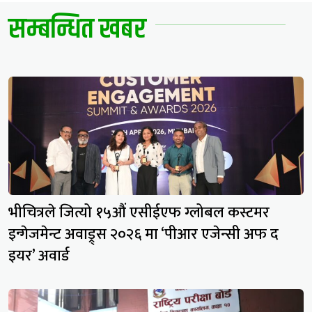
सम्बन्धित खबर
भीचित्रले जित्यो १५औं एसीईएफ ग्लोबल कस्टमर
इन्गेजमेन्ट अवाड्र्स २०२६ मा ‘पीआर एजेन्सी अफ द
इयर’ अवार्ड