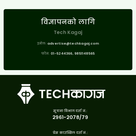
विज्ञापनको लागि
Tech Kagaj
इमेल:
advertise@techkagaj.com
फोन:
01-5244366, 9851148565
सूचना विभाग दर्ता नं.:
२९६१-२०७८/७९
प्रेस काउन्सिल दर्ता नं.: