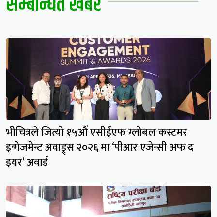
सम्बन्धित खबर
भीचित्रले जित्यो १५औं एसीईएफ ग्लोबल कस्टमर
इन्गेजमेन्ट अवाड्र्स २०२६ मा ‘पीआर एजेन्सी अफ द
इयर’ अवार्ड