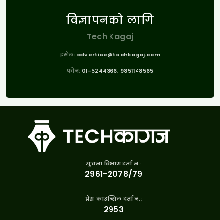
विज्ञापनको लागि
Tech Kagaj
इमेल:
advertise@techkagaj.com
फोन:
01-5244366, 9851148565
सूचना विभाग दर्ता नं.:
२९६१-२०७८/७९
प्रेस काउन्सिल दर्ता नं.:
२९५३