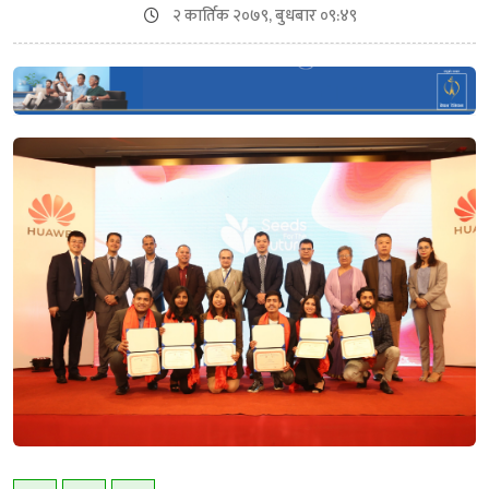
२ कार्तिक २०७९, बुधबार ०९:४९