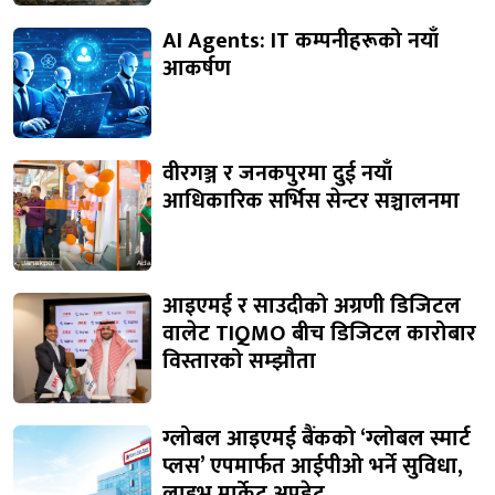
AI Agents: IT कम्पनीहरूको नयाँ
आकर्षण
वीरगञ्ज र जनकपुरमा दुई नयाँ
आधिकारिक सर्भिस सेन्टर सञ्चालनमा
आइएमई र साउदीको अग्रणी डिजिटल
वालेट TIQMO बीच डिजिटल कारोबार
विस्तारको सम्झौता
ग्लोबल आइएमई बैंकको ‘ग्लोबल स्मार्ट
प्लस’ एपमार्फत आईपीओ भर्ने सुविधा,
लाइभ मार्केट अपडेट