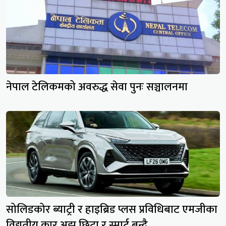
नेपाल टेलिकमको अवरुद्ध सेवा पुनः सञ्चालनमा
सोलिडकोर ब्याट्री र हाइब्रिड प्लस प्रविधिबाट एमजीका
विद्युतीय कार अझ छिटा र स्मार्ट बन्दै