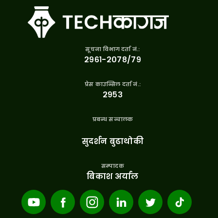
सूचना विभाग दर्ता नं.:
२९६१-२०७८/७९
प्रेस काउन्सिल दर्ता नं.:
२९५३
प्रबन्ध सन्चालक
सुदर्शन बुढाथोकी
सम्पादक
बिकाश अर्याल