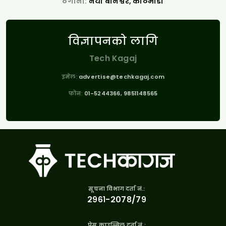
ठेगाना:
नयाँ बानेश्वर, काठमाडौँ
विज्ञापनको लागि
Tech Kagaj
इमेल:
advertise@techkagaj.com
फोन:
01-5244366, 9851148565
सूचना विभाग दर्ता नं.:
२९६१-२०७८/७९
प्रेस काउन्सिल दर्ता नं.: