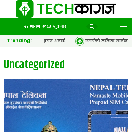
२१ श्रावण २०८३, शुक्रबार
Trending:
आर एजेन्सी अफ द इयर’ अवार्ड
एसईको नतिजा सार्वजनिक, ६५.९८ 
Uncategorized