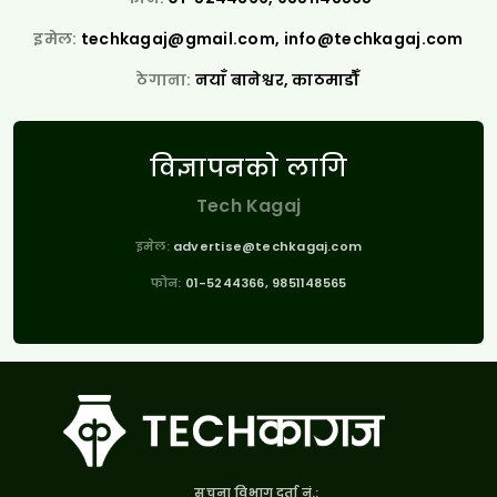
इमेल:
techkagaj@gmail.com
,
info@techkagaj.com
ठेगाना:
नयाँ बानेश्वर, काठमाडौँ
विज्ञापनको लागि
Tech Kagaj
इमेल:
advertise@techkagaj.com
फोन:
01-5244366, 9851148565
सूचना विभाग दर्ता नं.: