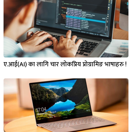
ए.आई(AI) का लागि चार लोकप्रिय प्रोग्रामिङ भाषाहरु !