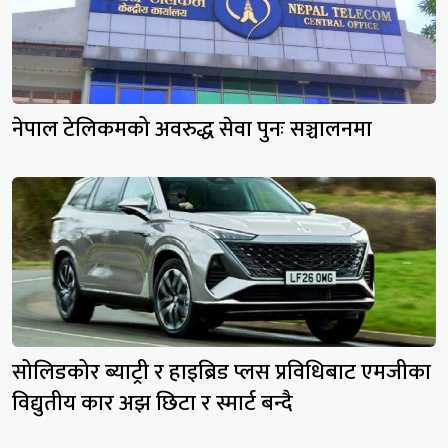
नेपाल टेलिकमको अवरुद्ध सेवा पुनः सञ्चालनमा
सोलिडकोर ब्याट्री र हाइब्रिड प्लस प्रविधिबाट एमजीका
विद्युतीय कार अझ छिटा र स्मार्ट बन्दै