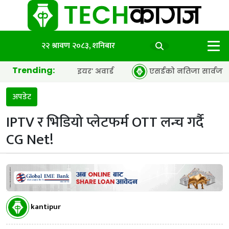
२२ श्रावण २०८३, शनिबार
Trending:
जेन्सी अफ द इयर’ अवार्ड
एसईको नतिजा सार्वजनिक, ६५.९८ प्रतिश
अपडेट
IPTV र भिडियो प्लेटफर्म OTT लन्च गर्दै
CG Net!
kantipur