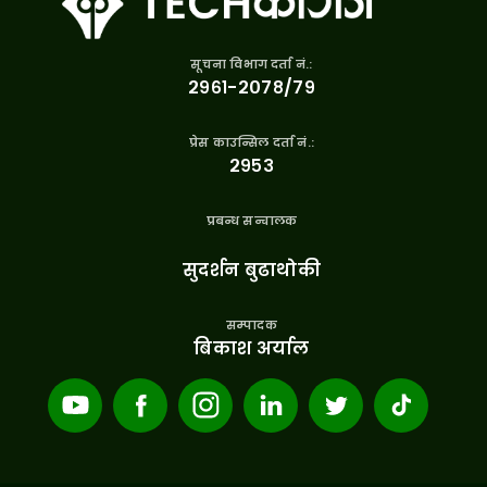
सूचना विभाग दर्ता नं.:
२९६१-२०७८/७९
प्रेस काउन्सिल दर्ता नं.:
२९५३
प्रबन्ध सन्चालक
सुदर्शन बुढाथोकी
सम्पादक
बिकाश अर्याल