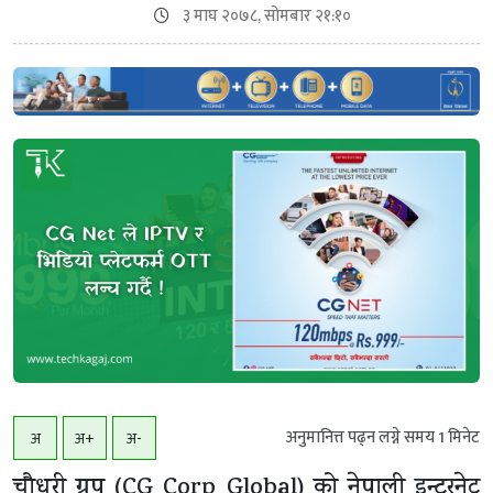
३ माघ २०७८, सोमबार २१:१०
अनुमानित्त पढ्न लग्ने समय
1
मिनेट
अ
अ+
अ-
चौधरी ग्रुप (CG Corp Global) को नेपाली इन्टरनेट