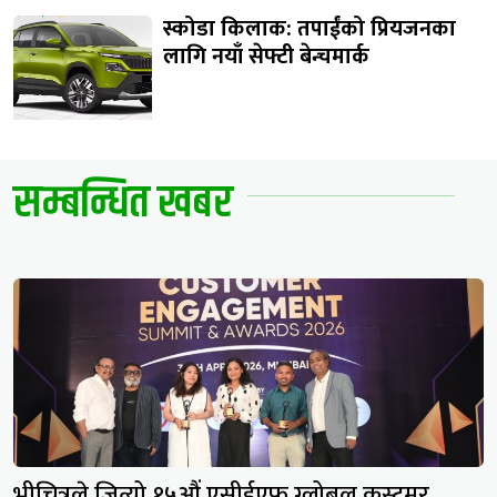
स्कोडा किलाक: तपाईंको प्रियजनका
लागि नयाँ सेफ्टी बेन्चमार्क
सम्बन्धित खबर
भीचित्रले जित्यो १५औं एसीईएफ ग्लोबल कस्टमर