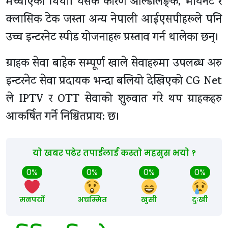
मच्चाएको थियो। यसकै कारण ओर्ल्डलिङ्क, भायनेट र
क्लासिक टेक जस्ता अन्य नेपाली आईएसपीहरूले पनि
उच्च इन्टरनेट स्पीड योजनाहरू प्रस्ताव गर्न थालेका छन्।
ग्राहक सेवा बाहेक सम्पूर्ण खाले सेवाहरुमा उपलब्ध अरु
इन्टरनेट सेवा प्रदायक भन्दा बलियो देखिएको CG Net
ले IPTV र OTT सेवाको शुरुवात गरे थप ग्राहकहरु
आकर्षित गर्ने निश्चितप्राय: छ।
यो खबर पढेर तपाईलाई कस्तो महसुस भयो ?
0%
0%
0%
0%
मनपर्यो
अचम्मित
खुसी
दुःखी