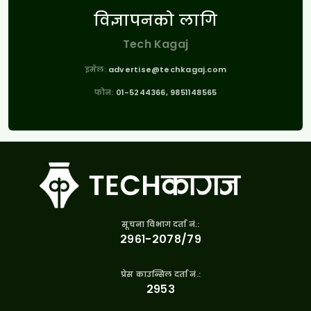
विज्ञापनको लागि
Tech Kagaj
इमेल:
advertise@techkagaj.com
फोन:
01-5244366, 9851148565
सूचना विभाग दर्ता नं.:
२९६१-२०७८/७९
प्रेस काउन्सिल दर्ता नं.:
२९५३