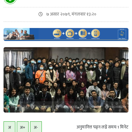
७ असार २०७९, मंगलवार १३:२०
अनुमानित्त पढ्न लग्ने समय
1
मिनेट
अ
अ+
अ-