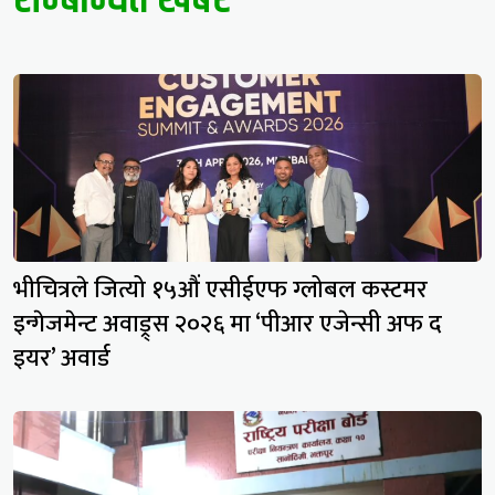
भीचित्रले जित्यो १५औं एसीईएफ ग्लोबल कस्टमर
इन्गेजमेन्ट अवाड्र्स २०२६ मा ‘पीआर एजेन्सी अफ द
इयर’ अवार्ड