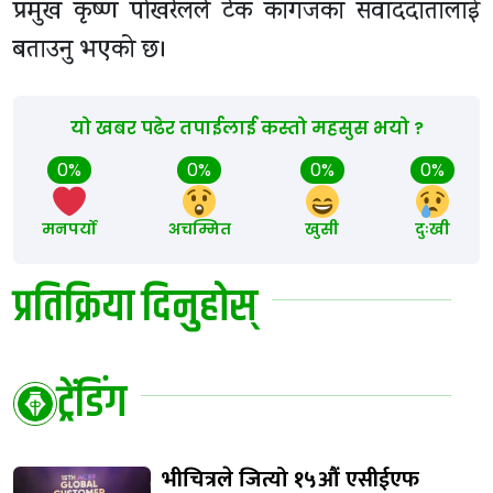
प्रमुख कृष्ण पोखरेलले टेक कागजका संवाददातालाई
बताउनु भएको छ।
यो खबर पढेर तपाईलाई कस्तो महसुस भयो ?
0%
0%
0%
0%
मनपर्यो
अचम्मित
खुसी
दुःखी
प्रतिक्रिया दिनुहोस्
ट्रेंडिंग
भीचित्रले जित्यो १५औं एसीईएफ