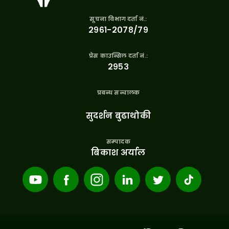
सूचना विभाग दर्ता नं.:
२९६१-२०७८/७९
प्रेस काउन्सिल दर्ता नं.:
२९५३
प्रबन्ध सन्चालक
सुदर्शन बुढाथोकी
सम्पादक
बिकाश अर्याल