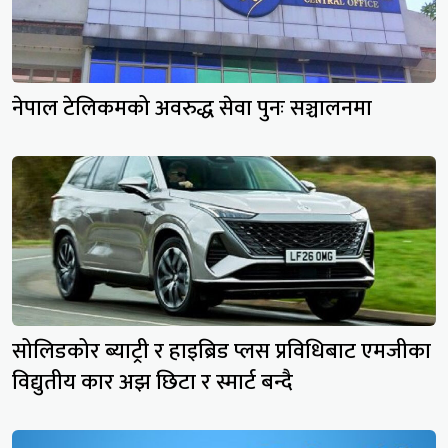
नेपाल टेलिकमको अवरुद्ध सेवा पुनः सञ्चालनमा
सोलिडकोर ब्याट्री र हाइब्रिड प्लस प्रविधिबाट एमजीका
विद्युतीय कार अझ छिटा र स्मार्ट बन्दै