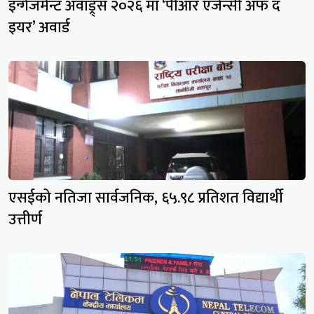
इन्गेजमेन्ट अवाड्र्स २०२६ मा ‘पीआर एजेन्सी अफ द
इयर’ अवार्ड
एसईको नतिजा सार्वजनिक, ६५.९८ प्रतिशत विद्यार्थी
उत्तीर्ण