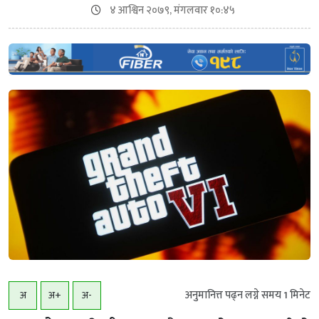
४ आश्विन २०७९, मंगलवार १०:४५
अनुमानित्त पढ्न लग्ने समय
1
मिनेट
अ
अ+
अ-