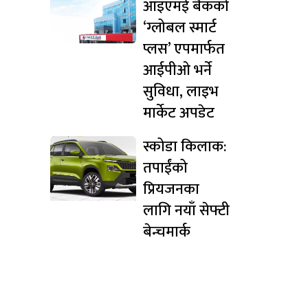
आइएमई बैंकको
‘ग्लोबल स्मार्ट
प्लस’ एपमार्फत
आईपीओ भर्ने
सुविधा, लाइभ
मार्केट अपडेट
स्कोडा किलाक:
तपाईंको
प्रियजनका
लागि नयाँ सेफ्टी
बेन्चमार्क