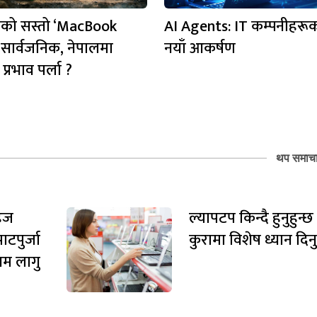
लको सस्तो ‘MacBook
AI Agents: IT कम्पनीहरू
सार्वजनिक, नेपालमा
नयाँ आकर्षण
प्रभाव पर्ला ?
थप समाच
सहज
ल्यापटप किन्दै हुनुहुन्छ
ाटपुर्जा
कुरामा विशेष ध्यान दिन
यम लागु