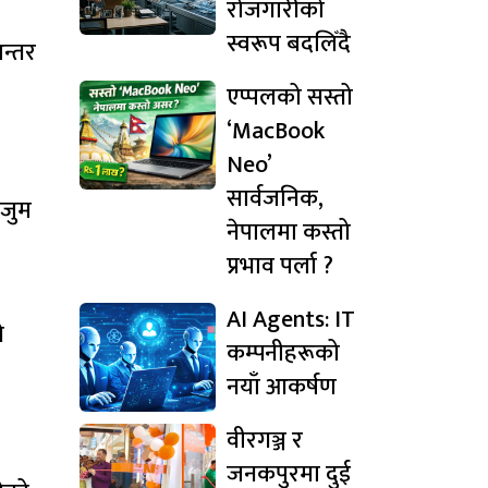
रोजगारीको
स्वरूप बदलिँदै
न्तर
एप्पलको सस्तो
‘MacBook
Neo’
सार्वजनिक,
 जुम
नेपालमा कस्तो
प्रभाव पर्ला ?
AI Agents: IT
े
कम्पनीहरूको
नयाँ आकर्षण
वीरगञ्ज र
जनकपुरमा दुई