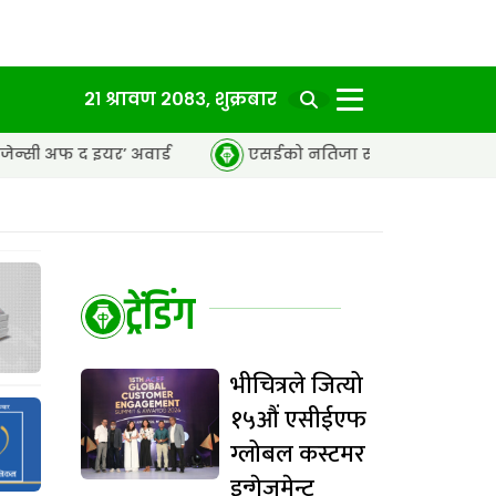
२१ श्रावण २०८३, शुक्रबार
अवार्ड
एसईको नतिजा सार्वजनिक, ६५.९८ प्रतिशत विद्यार्थी उत्त
ट्रेंडिंग
भीचित्रले जित्यो
१५औं एसीईएफ
ग्लोबल कस्टमर
इन्गेजमेन्ट