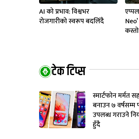
AI को प्रभाव: विश्वभर
एप्प
रोजगारीको स्वरूप बदलिँदै
Neo’ 
कस्तो 
टेक टिप्स
स्मार्टफोन मर्मत 
बनाउन ७ वर्षसम्म प
उपलब्ध गराउने नि
हुँदै