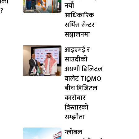
तेको
नयाँ
े?
आधिकारिक
सर्भिस सेन्टर
सञ्चालनमा
आइएमई र
साउदीको
अग्रणी डिजिटल
वालेट TIQMO
बीच डिजिटल
कारोबार
विस्तारको
सम्झौता
ग्लोबल