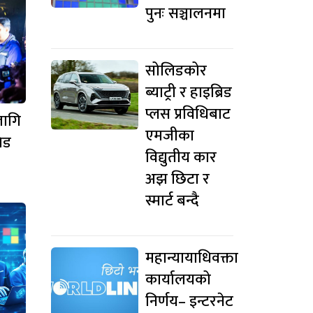
पुनः सञ्चालनमा
सोलिडकोर
ब्याट्री र हाइब्रिड
प्लस प्रविधिबाट
लागि
एमजीका
िड
विद्युतीय कार
अझ छिटा र
स्मार्ट बन्दै
महान्यायाधिवक्ता
कार्यालयको
निर्णय– इन्टरनेट