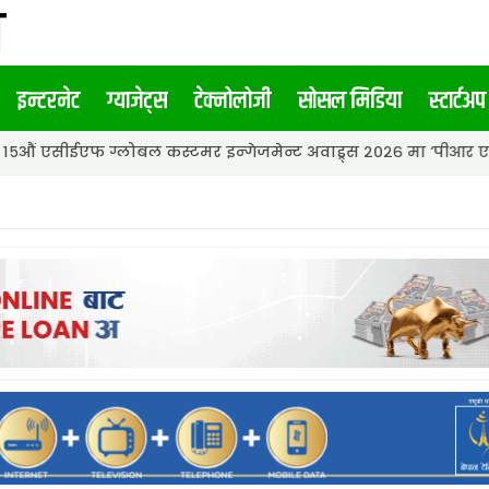
इन्टरनेट
ग्याजेट्स
टेक्नोलोजी
सोसल मिडिया
स्टार्टअप
लोबल कस्टमर इन्गेजमेन्ट अवाड्र्स २०२६ मा ‘पीआर एजेन्सी अफ द इयर’ 