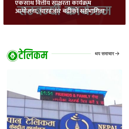
एकसाथ वित्तीय साक्षरता कार्यक्रम
आयोजना, चारहजार बढीको सहभागिता
टेलिकम
थप समाचार