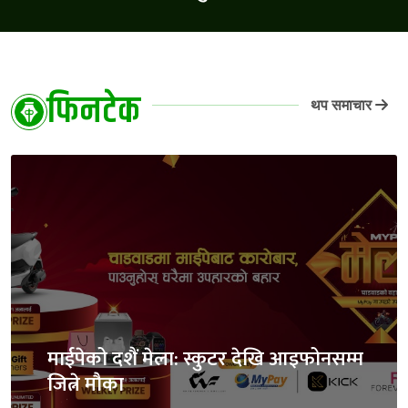
फिनटेक
थप समाचार
माईपेको दशैं मेला: स्कुटर देखि आइफोनसम्म
जित्ने मौका