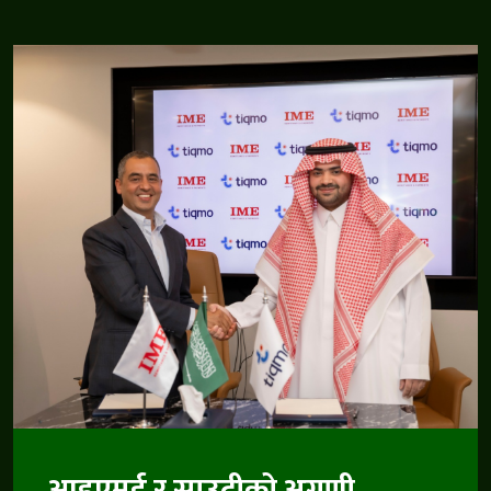
आइएमई र साउदीको अग्रणी