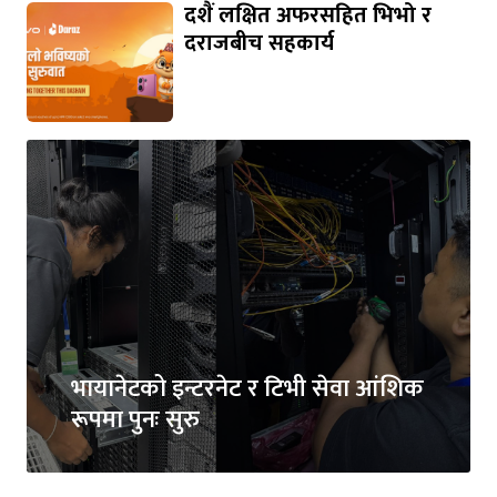
दशैं लक्षित अफरसहित भिभो र
दराजबीच सहकार्य
भायानेटको इन्टरनेट र टिभी सेवा आंशिक
रूपमा पुनः सुरु