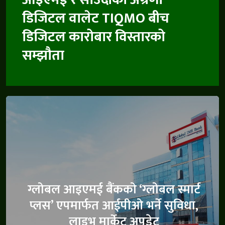
डिजिटल वालेट TIQMO बीच
डिजिटल कारोबार विस्तारको
सम्झौता
ग्लोबल आइएमई बैंकको ‘ग्लोबल स्मार्ट
प्लस’ एपमार्फत आईपीओ भर्ने सुविधा,
लाइभ मार्केट अपडेट