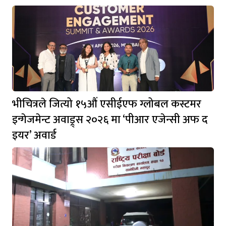
भीचित्रले जित्यो १५औं एसीईएफ ग्लोबल कस्टमर
इन्गेजमेन्ट अवाड्र्स २०२६ मा ‘पीआर एजेन्सी अफ द
इयर’ अवार्ड