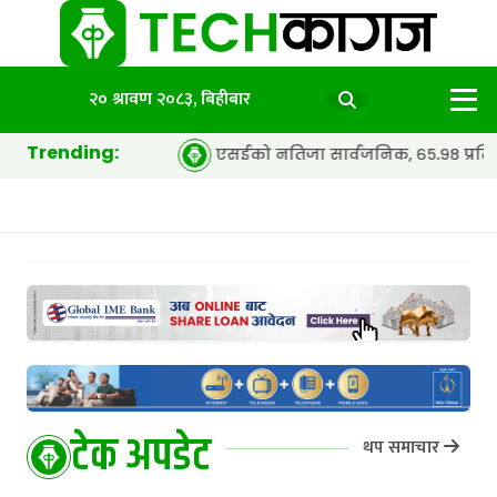
२० श्रावण २०८३, बिहीबार
Trending:
एसईको नतिजा सार्वजनिक, ६५.९८ प्रतिशत विद्यार्थी उत्तीर्ण
टेक अपडेट
थप समाचार