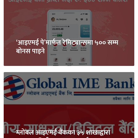
‘आइएमई पे’मार्फत रेमिट्यान्समा ५०० सम्म
बोनस पाइने
ग्लोबल आइएमई बैंकका ३५ शाखाद्वारा