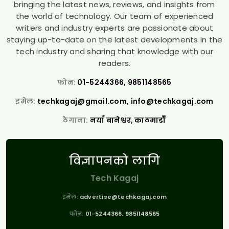
bringing the latest news, reviews, and insights from
the world of technology. Our team of experienced
writers and industry experts are passionate about
staying up-to-date on the latest developments in the
tech industry and sharing that knowledge with our
readers.
फोन:
01-5244366, 9851148565
इमेल:
techkagaj@gmail.com
,
info@techkagaj.com
ठेगाना:
नयाँ बानेश्वर, काठमाडौँ
विज्ञापनको लागि
Tech Kagaj
इमेल:
advertise@techkagaj.com
फोन:
01-5244366, 9851148565