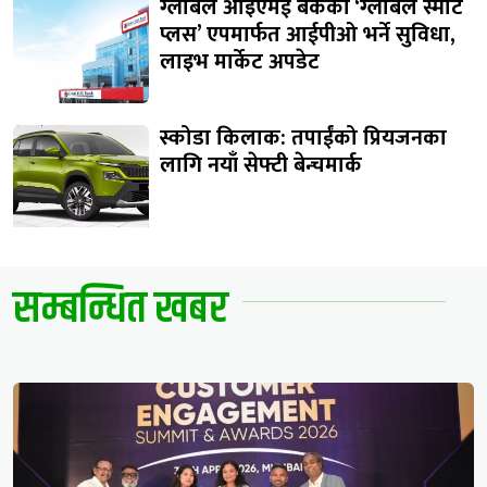
ग्लोबल आइएमई बैंकको ‘ग्लोबल स्मार्ट
प्लस’ एपमार्फत आईपीओ भर्ने सुविधा,
लाइभ मार्केट अपडेट
स्कोडा किलाक: तपाईंको प्रियजनका
लागि नयाँ सेफ्टी बेन्चमार्क
सम्बन्धित खबर