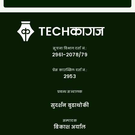
सूचना विभाग दर्ता नं.:
२९६१-२०७८/७९
प्रेस काउन्सिल दर्ता नं.:
२९५३
प्रबन्ध सन्चालक
सुदर्शन बुढाथोकी
सम्पादक
बिकाश अर्याल