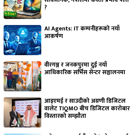
सार्वजनिक, नेपालमा कस्तो प्रभाव पर्ला
?
AI Agents: IT कम्पनीहरूको नयाँ
आकर्षण
वीरगञ्ज र जनकपुरमा दुई नयाँ
आधिकारिक सर्भिस सेन्टर सञ्चालनमा
आइएमई र साउदीको अग्रणी डिजिटल
वालेट TIQMO बीच डिजिटल कारोबार
विस्तारको सम्झौता