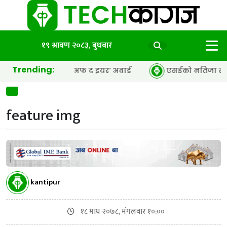
१९ श्रावण २०८३, बुधबार
Trending:
पीआर एजेन्सी अफ द इयर’ अवार्ड
एसईको नतिजा सार्वजनिक, ६५.९८
feature img
kantipur
१८ माघ २०७८, मंगलवार १०:००