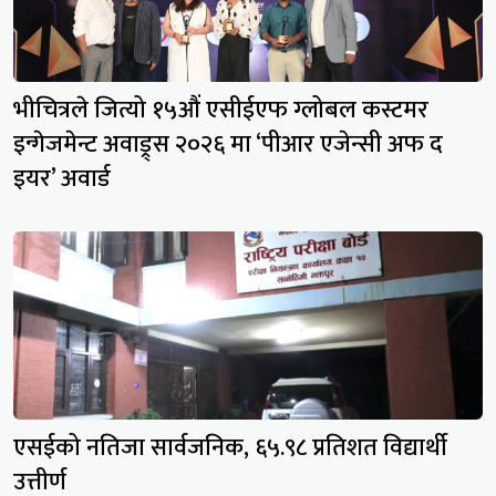
भीचित्रले जित्यो १५औं एसीईएफ ग्लोबल कस्टमर
इन्गेजमेन्ट अवाड्र्स २०२६ मा ‘पीआर एजेन्सी अफ द
इयर’ अवार्ड
एसईको नतिजा सार्वजनिक, ६५.९८ प्रतिशत विद्यार्थी
उत्तीर्ण