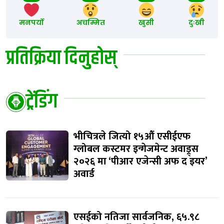
मनपर्यो
अचम्मित
खुसी
दुःखी
प्रतिक्रिया दिनुहोस्
ट्रेंडिंग
भीचित्रले जित्यो १५औं एसीईएफ
ग्लोबल कस्टमर इन्गेजमेन्ट अवाड्र्स
२०२६ मा ‘पीआर एजेन्सी अफ द इयर’
अवार्ड
एसईको नतिजा सार्वजनिक, ६५.९८